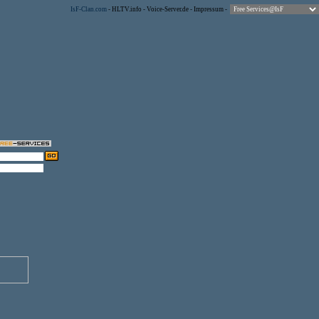
IsF-Clan.com
-
HLTV.info
-
Voice-Server.de
-
Impressum
-