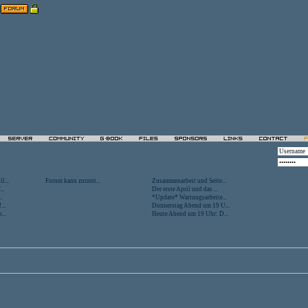
l...
Forum kann zurzeit...
Zusammenarbeit und Seite...
..
Der erste April und das ...
.
*Update* Wartungsarbeite...
...
Donnerstag Abend um 19 U...
...
Heute Abend um 19 Uhr: D...