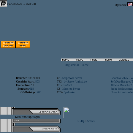
06.Aug.2026 , 11:28 Uhr
Optionen:
Registration
-
Suche
Besucher:
44420309
CS -
SniperWar Server
Goodbye 2025 – Wi
Gespielte Wars:
803
TF2 -
by Server-United.de
SofaDaddler goes T.
User online:
18
CS -
FunYard
40 Mio. Beuscher !..
Benutzer:
618
CS -
Mansion Server
Frohe Weihnachten!
GB-Beiträge:
285
CSS -
Spelunke
Unser Adventskalen
Kein War eingetragen
IsF-Hp
Scores
>