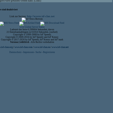
aufgefÃ¼hrte gefunden werden kann. (Links)
 sind deaktiviert
http://scores.isf-clan.net
Link zur Section:
Live Global Server Status
Ladezeit der Seite 0.299004 Sekunden, davon
22 Datenbankabfragen in 0.0354 Sekunden. (cached)
Copyright © 1999-2008 by IsF`Speedy
Copyright © 2009-2016 by IsF`Speedy and IsF`Kenny
Copyright © 2017-2026 by IsF`Speedy, IsF`Kenny and IsF`mark
Version 2.44fcb5c6
- Alle Rechte vorbehalten
isf-clan.org
/
www.isf-clan.com
/
www.isf-clan.eu
/
www.isf-clan.net
Datenschutz
-
Impressum
-
Suche
-
Registrieren