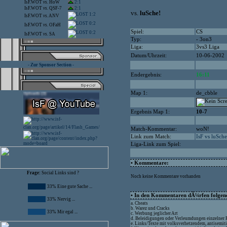
IsF.WOT
vs.
HoW
2:1
IsF.WOT
vs.
QSF-7
2:1
vs.
luSche!
1:2
IsF.WOT
vs.
ANV
0:2
IsF.WOT
vs.
OFaH
Spiel:
CS
0:2
IsF.WOT
vs.
SA
Typ:
- 3on3
Liga:
3vs3 Liga
Datum/Uhrzeit:
10-06-2002
- Zur Sponsor Section -
Endergebnis:
16:11
Map 1:
de_cbble
Ergebnis Map 1:
10-7
Match-Kommentar:
woN!
Link zum Match:
IsF vs luSche
Liga-Link zum Spiel:
• Kommentare:
Frage:
Social Links sind ?
Noch keine Kommentare vorhanden
33% Eine gute Sache ...
• In den Kommentaren dÃ¼rfen folgende
33% Nervig ...
a. Cheats
b. Warez und Cracks
33% Mir egal ...
c. Werbung jeglicher Art
d. Beleidigungen oder Verleumdungen einzelner
e. Links/Texte mit volksverhetzendem, antisemit