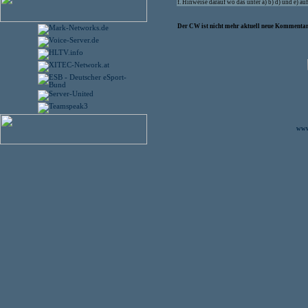
f. Hinweise darauf wo das unter a) b) d) und e) 
Der CW ist nicht mehr aktuell neue Kommentare
www.