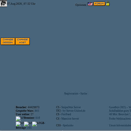
07.Aug.2026 , 07:32 Uhr
Optionen:
Registration
-
Suche
Besucher:
44429873
CS -
SniperWar Server
Goodbye 2025 – Wi
Gespielte Wars:
803
TF2 -
by Server-United.de
SofaDaddler goes T.
User online:
27
CS -
FunYard
40 Mio. Beuscher !..
Benutzer:
618
CS -
Mansion Server
Frohe Weihnachten!
GB-
CSS -
Spelunke
Unser Adventskalen
Beiträge:
285