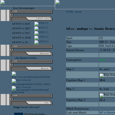
Kein War eingetragen
IsF-Hp
Scores
>
2:1
IsF.WOT
vs.
HoW
2:1
IsF.cs - undique
vs.
Atomic Destro
IsF.WOT
vs.
QSF-7
1:2
IsF.WOT
vs.
ANV
0:2
IsF.WOT
vs.
OFaH
Spiel:
CS
0:2
Typ:
MR 12 - 5on
IsF.WOT
vs.
SA
Liga:
ESL 5on5 L
Datum/Uhrzeit:
11.06.03 - 2
- Zur Sponsor Section -
Endergebnis:
40:8
Map 1:
de_aztec
Ergebnis Map 1:
18-6
Map 2:
de_train
Ergebnis Map 2:
22-2
Frage:
Social Links sind ?
Match-Kommentar:
Link zum Match:
IsF vs Atomi
33% Eine gute Sache ...