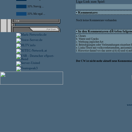
Liga-Link zum Spiel:
33% Nervig ...
• Kommentare:
33% Mir egal ...
Noch keine Kommentare vorhanden
• In den Kommentaren dÃ¼rfen folgende
a. Cheats
b. Warez und Cracks
c. Werbung jeglicher Art
d. Beleidigungen oder Verleumdungen einzelner
e. Links/Texte mit volksverhetzendem, antisemit
f. Hinweise darauf wo das unter a) b) d) und e) 
Der CW ist nicht mehr aktuell neue Kommentare
www.