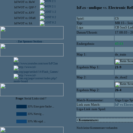
2:1
IsF.WOT
vs.
HoW
2:1
IsF.cs - undique
vs.
Electronic Ref
IsF.WOT
vs.
QSF-7
1:2
IsF.WOT
vs.
ANV
0:2
IsF.WOT
vs.
OFaH
Spiel:
CS
0:2
Typ:
MR 15 - 5on
IsF.WOT
vs.
SA
Liga:
CB 5on5 La
Datum/Uhrzeit:
17.08.03 - 2
- Zur Sponsor Section -
Endergebnis:
47:13
Map 1:
de_train
Ergebnis Map 1:
21-9
Map 2:
de_dust2
Ergebnis Map 2:
26-4
Frage:
Social Links sind ?
Match-Kommentar:
Giga Liga Sp
Link zum Match:
IsF vs Electr
33% Eine gute Sache ...
Liga-Link zum Spiel:
33% Nervig ...
• Kommentare:
33% Mir egal ...
Noch keine Kommentare vorhanden