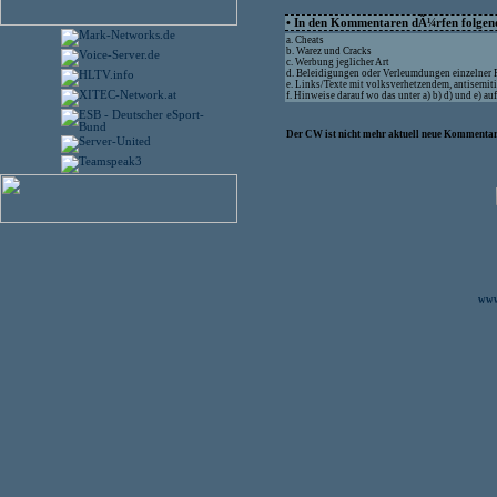
• In den Kommentaren dÃ¼rfen folgende
a. Cheats
b. Warez und Cracks
c. Werbung jeglicher Art
d. Beleidigungen oder Verleumdungen einzelner
e. Links/Texte mit volksverhetzendem, antisemit
f. Hinweise darauf wo das unter a) b) d) und e) 
Der CW ist nicht mehr aktuell neue Kommentare
www.