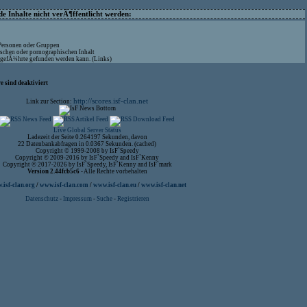
 Inhalte nicht verÃ¶ffentlicht werden:
 Personen oder Gruppen
ischen oder pornographischen Inhalt
aufgefÃ¼hrte gefunden werden kann. (Links)
 sind deaktiviert
http://scores.isf-clan.net
Link zur Section:
Live Global Server Status
Ladezeit der Seite 0.264197 Sekunden, davon
22 Datenbankabfragen in 0.0367 Sekunden. (cached)
Copyright © 1999-2008 by IsF`Speedy
Copyright © 2009-2016 by IsF`Speedy and IsF`Kenny
Copyright © 2017-2026 by IsF`Speedy, IsF`Kenny and IsF`mark
Version 2.44fcb5c6
- Alle Rechte vorbehalten
isf-clan.org
/
www.isf-clan.com
/
www.isf-clan.eu
/
www.isf-clan.net
Datenschutz
-
Impressum
-
Suche
-
Registrieren