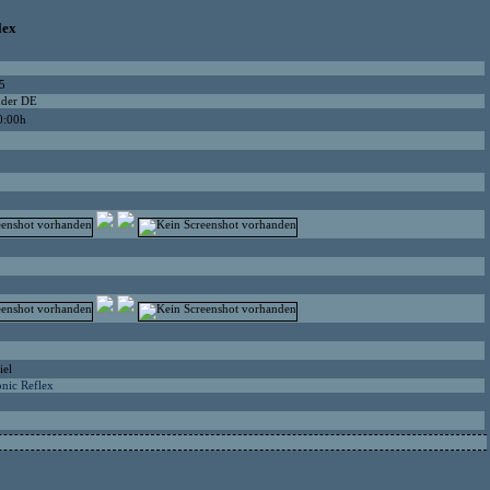
lex
5
dder DE
0:00h
iel
onic Reflex