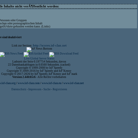
 Inhalte nicht verÃ¶ffentlicht werden:
 Personen oder Gruppen
ischen oder pornographischen Inhalt
aufgefÃ¼hrte gefunden werden kann. (Links)
 sind deaktiviert
http://scores.isf-clan.net
Link zur Section:
Live Global Server Status
Ladezeit der Seite 0.197754 Sekunden, davon
22 Datenbankabfragen in 0.0560 Sekunden. (cached)
Copyright © 1999-2008 by IsF`Speedy
Copyright © 2009-2016 by IsF`Speedy and IsF`Kenny
Copyright © 2017-2026 by IsF`Speedy, IsF`Kenny and IsF`mark
Version 2.44fcb5c6
- Alle Rechte vorbehalten
isf-clan.org
/
www.isf-clan.com
/
www.isf-clan.eu
/
www.isf-clan.net
Datenschutz
-
Impressum
-
Suche
-
Registrieren