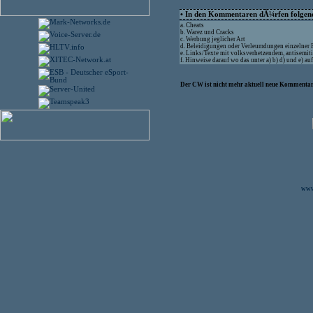
• In den Kommentaren dÃ¼rfen folgende
a. Cheats
b. Warez und Cracks
c. Werbung jeglicher Art
d. Beleidigungen oder Verleumdungen einzelner
e. Links/Texte mit volksverhetzendem, antisemit
f. Hinweise darauf wo das unter a) b) d) und e) 
Der CW ist nicht mehr aktuell neue Kommentare
www.