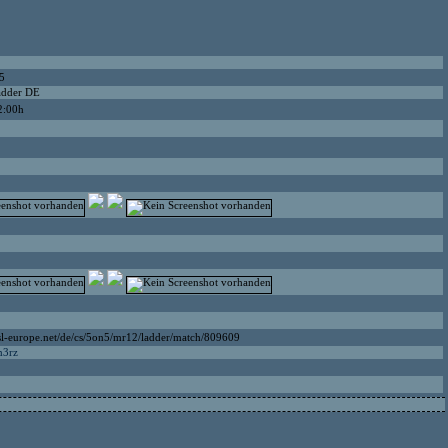
5
adder DE
2:00h
sl-europe.net/de/cs/5on5/mr12/ladder/match/809609
m3rz