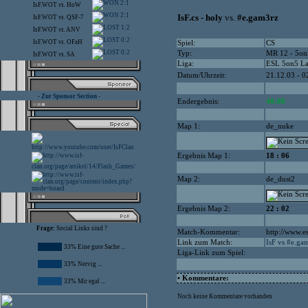
2:1
IsF.WOT
vs.
HoW
2:1
IsF.cs - holy
vs.
#e.gam3rz
IsF.WOT
vs.
QSF-7
1:2
IsF.WOT
vs.
ANV
0:2
IsF.WOT
vs.
OFaH
Spiel:
CS
0:2
Typ:
MR 12 - 5on
IsF.WOT
vs.
SA
Liga:
ESL 5on5 L
Datum/Uhrzeit:
21.12.03 - 0
- Zur Sponsor Section -
Endergebnis:
40:08
Map 1:
de_nuke
Ergebnis Map 1:
18 : 06
Map 2:
de_dust2
Ergebnis Map 2:
22 : 02
Frage:
Social Links sind ?
Match-Kommentar:
http://www.e
Link zum Match:
IsF vs #e.ga
33% Eine gute Sache ...
Liga-Link zum Spiel:
33% Nervig ...
• Kommentare:
33% Mir egal ...
Noch keine Kommentare vorhanden