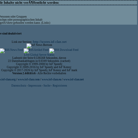
 Inhalte nicht verÃ¶ffentlicht werden:
 Personen oder Gruppen
ischen oder pornographischen Inhalt
aufgefÃ¼hrte gefunden werden kann. (Links)
 sind deaktiviert
http://scores.isf-clan.net
Link zur Section:
Live Global Server Status
Ladezeit der Seite 0.536568 Sekunden, davon
22 Datenbankabfragen in 0.0349 Sekunden. (cached)
Copyright © 1999-2008 by IsF`Speedy
Copyright © 2009-2016 by IsF`Speedy and IsF`Kenny
Copyright © 2017-2026 by IsF`Speedy, IsF`Kenny and IsF`mark
Version 2.44fcb5c6
- Alle Rechte vorbehalten
isf-clan.org
/
www.isf-clan.com
/
www.isf-clan.eu
/
www.isf-clan.net
Datenschutz
-
Impressum
-
Suche
-
Registrieren