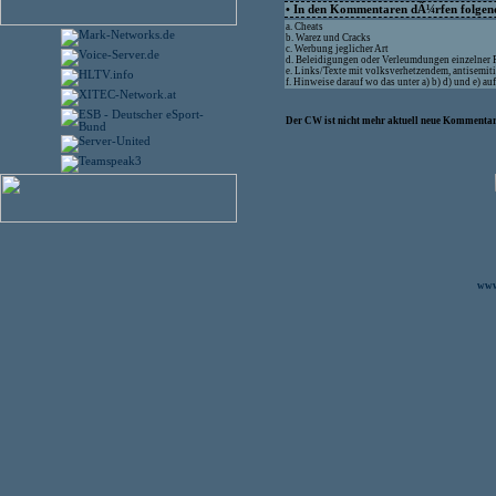
• In den Kommentaren dÃ¼rfen folgende
a. Cheats
b. Warez und Cracks
c. Werbung jeglicher Art
d. Beleidigungen oder Verleumdungen einzelner
e. Links/Texte mit volksverhetzendem, antisemit
f. Hinweise darauf wo das unter a) b) d) und e) 
Der CW ist nicht mehr aktuell neue Kommentare
www.