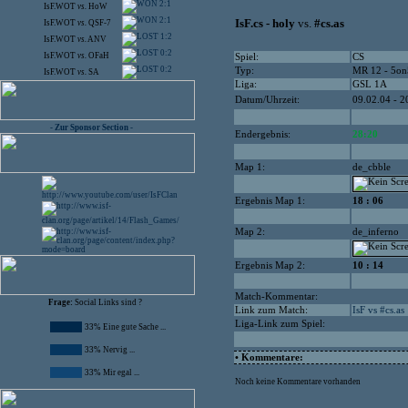
2:1
IsF.WOT
vs.
HoW
2:1
IsF.cs - holy
vs.
#cs.as
IsF.WOT
vs.
QSF-7
1:2
IsF.WOT
vs.
ANV
0:2
IsF.WOT
vs.
OFaH
Spiel:
CS
0:2
Typ:
MR 12 - 5on
IsF.WOT
vs.
SA
Liga:
GSL 1A
Datum/Uhrzeit:
09.02.04 - 2
- Zur Sponsor Section -
Endergebnis:
28:20
Map 1:
de_cbble
Ergebnis Map 1:
18 : 06
Map 2:
de_inferno
Ergebnis Map 2:
10 : 14
Match-Kommentar:
Frage:
Social Links sind ?
Link zum Match:
IsF vs #cs.as
Liga-Link zum Spiel:
33% Eine gute Sache ...
33% Nervig ...
• Kommentare:
33% Mir egal ...
Noch keine Kommentare vorhanden