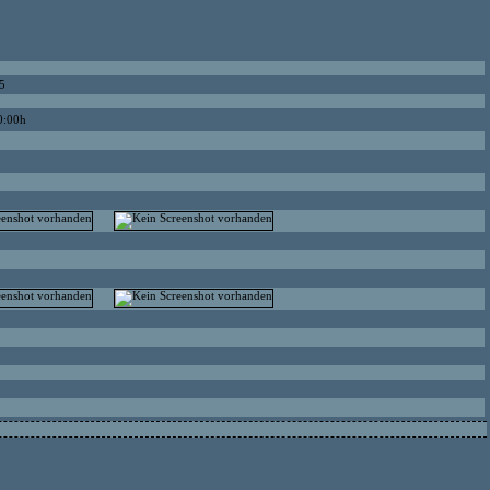
5
0:00h