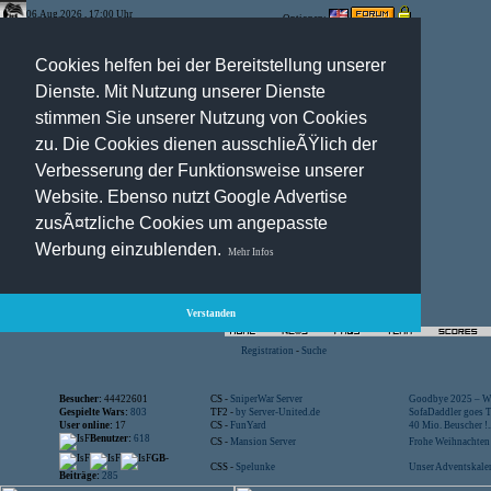
06.Aug.2026 , 17:00 Uhr
Optionen:
Cookies helfen bei der Bereitstellung unserer
Dienste. Mit Nutzung unserer Dienste
stimmen Sie unserer Nutzung von Cookies
zu. Die Cookies dienen ausschlieÃŸlich der
Verbesserung der Funktionsweise unserer
Website. Ebenso nutzt Google Advertise
zusÃ¤tzliche Cookies um angepasste
Werbung einzublenden.
Mehr Infos
Verstanden
Registration
-
Suche
Besucher:
44422601
CS -
SniperWar Server
Goodbye 2025 – Wi
Gespielte Wars:
803
TF2 -
by Server-United.de
SofaDaddler goes T.
User online:
17
CS -
FunYard
40 Mio. Beuscher !..
Benutzer:
618
CS -
Mansion Server
Frohe Weihnachten!
GB-
CSS -
Spelunke
Unser Adventskalen
Beiträge:
285