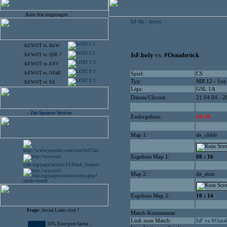
Kein War eingetragen
IsF-Hp
Scores
>
2:1
IsF.WOT
vs.
HoW
2:1
IsF.holy
vs.
#Osnabrück
IsF.WOT
vs.
QSF-7
1:2
IsF.WOT
vs.
ANV
0:2
IsF.WOT
vs.
OFaH
Spiel:
CS
0:2
Typ:
MR 12 - 1on
IsF.WOT
vs.
SA
Liga:
GSL 1A
Datum/Uhrzeit:
21.04.04 - 2
- Zur Sponsor Section -
Endergebnis:
18:30
Map 1:
de_cbble
Ergebnis Map 1:
08 : 16
Map 2:
de_dust
Ergebnis Map 2:
10 : 14
Frage:
Social Links sind ?
Match-Kommentar:
Link zum Match:
IsF vs #Osna
33% Eine gute Sache ...