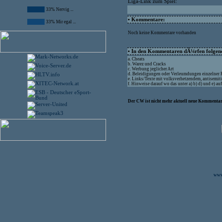
Liga-Link zum Spiel:
33% Nervig ...
• Kommentare:
33% Mir egal ...
Noch keine Kommentare vorhanden
• In den Kommentaren dÃ¼rfen folgende
a. Cheats
b. Warez und Cracks
c. Werbung jeglicher Art
d. Beleidigungen oder Verleumdungen einzelner
e. Links/Texte mit volksverhetzendem, antisemit
f. Hinweise darauf wo das unter a) b) d) und e) 
Der CW ist nicht mehr aktuell neue Kommentare
www.