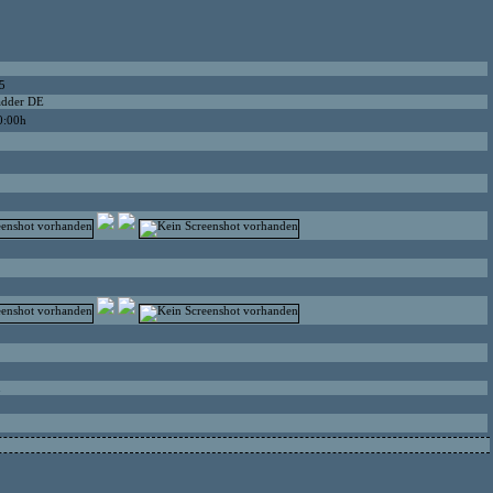
5
adder DE
0:00h
u