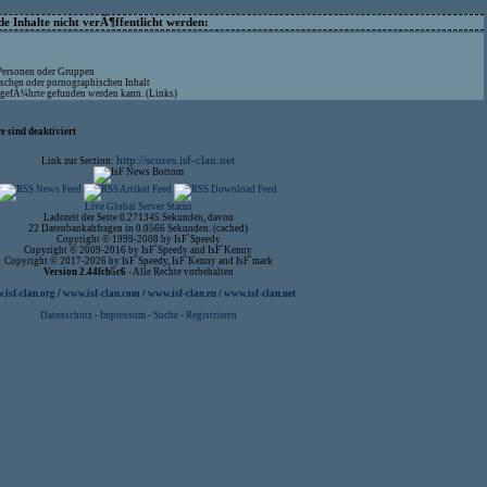
 Inhalte nicht verÃ¶ffentlicht werden:
 Personen oder Gruppen
ischen oder pornographischen Inhalt
aufgefÃ¼hrte gefunden werden kann. (Links)
 sind deaktiviert
http://scores.isf-clan.net
Link zur Section:
Live Global Server Status
Ladezeit der Seite 0.271345 Sekunden, davon
22 Datenbankabfragen in 0.0566 Sekunden. (cached)
Copyright © 1999-2008 by IsF`Speedy
Copyright © 2009-2016 by IsF`Speedy and IsF`Kenny
Copyright © 2017-2026 by IsF`Speedy, IsF`Kenny and IsF`mark
Version 2.44fcb5c6
- Alle Rechte vorbehalten
isf-clan.org
/
www.isf-clan.com
/
www.isf-clan.eu
/
www.isf-clan.net
Datenschutz
-
Impressum
-
Suche
-
Registrieren