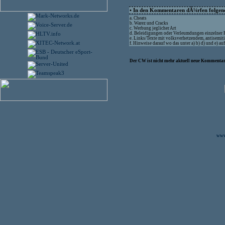
• In den Kommentaren dÃ¼rfen folgende
a. Cheats
b. Warez und Cracks
c. Werbung jeglicher Art
d. Beleidigungen oder Verleumdungen einzelner
e. Links/Texte mit volksverhetzendem, antisemit
f. Hinweise darauf wo das unter a) b) d) und e) 
Der CW ist nicht mehr aktuell neue Kommentare
www.