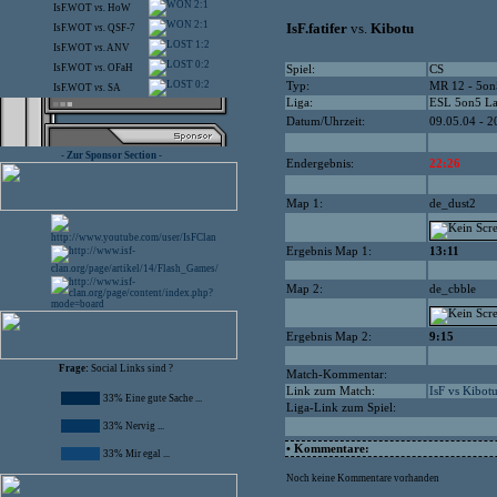
2:1
IsF.WOT
vs.
HoW
2:1
IsF.fatifer
vs.
Kibotu
IsF.WOT
vs.
QSF-7
1:2
IsF.WOT
vs.
ANV
0:2
IsF.WOT
vs.
OFaH
Spiel:
CS
0:2
Typ:
MR 12 - 5on
IsF.WOT
vs.
SA
Liga:
ESL 5on5 L
Datum/Uhrzeit:
09.05.04 - 2
- Zur Sponsor Section -
Endergebnis:
22:26
Map 1:
de_dust2
Ergebnis Map 1:
13:11
Map 2:
de_cbble
Ergebnis Map 2:
9:15
Frage:
Social Links sind ?
Match-Kommentar:
Link zum Match:
IsF vs Kibot
33% Eine gute Sache ...
Liga-Link zum Spiel:
33% Nervig ...
• Kommentare:
33% Mir egal ...
Noch keine Kommentare vorhanden