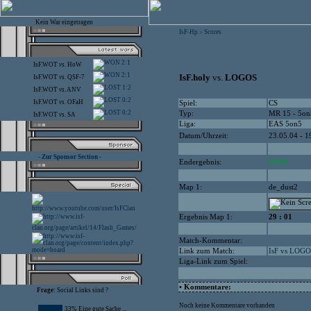
Kein War eingetragen
IsF-Hp
Scores
>
2:1
IsF.WOT
vs.
HoW
2:1
IsF.holy
vs.
LOGOS
IsF.WOT
vs.
QSF-7
1:2
IsF.WOT
vs.
ANV
0:2
IsF.WOT
vs.
OFaH
Spiel:
CS
0:2
Typ:
MR 15 - 5on
IsF.WOT
vs.
SA
Liga:
EAS 5on5
Datum/Uhrzeit:
23.05.04 - 1
- Zur Sponsor Section -
Endergebnis:
29:01
Map 1:
de_dust2
Ergebnis Map 1:
29 : 01
Match-Kommentar:
Link zum Match:
IsF vs LOG
Liga-Link zum Spiel:
• Kommentare:
Frage:
Social Links sind ?
Noch keine Kommentare vorhanden
33% Eine gute Sache ...