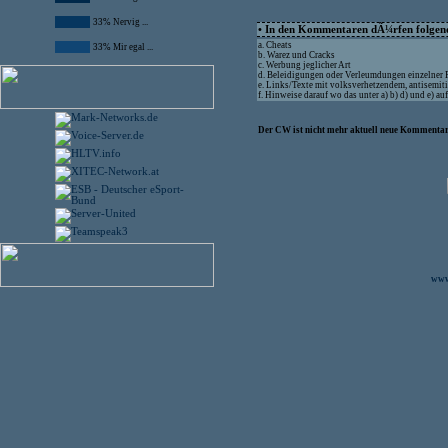
33% Nervig ...
• In den Kommentaren dÃ¼rfen folgende
a. Cheats
33% Mir egal ...
b. Warez und Cracks
c. Werbung jeglicher Art
d. Beleidigungen oder Verleumdungen einzelner
e. Links/Texte mit volksverhetzendem, antisemit
f. Hinweise darauf wo das unter a) b) d) und e) 
Der CW ist nicht mehr aktuell neue Kommentare
www.