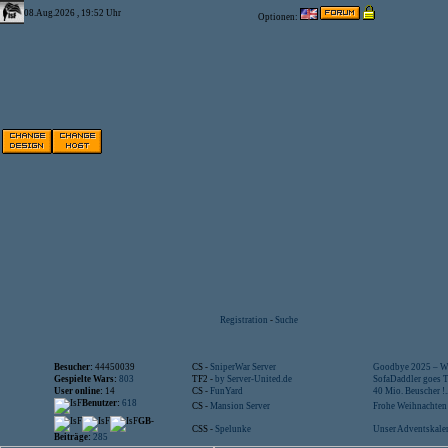
08.Aug.2026 , 19:52 Uhr
Optionen:
Registration
-
Suche
Besucher:
44450039
CS -
SniperWar Server
Goodbye 2025 – Wi
Gespielte Wars:
803
TF2 -
by Server-United.de
SofaDaddler goes T.
User online:
14
CS -
FunYard
40 Mio. Beuscher !..
Benutzer:
618
CS -
Mansion Server
Frohe Weihnachten!
GB-
CSS -
Spelunke
Unser Adventskalen
Beiträge:
285