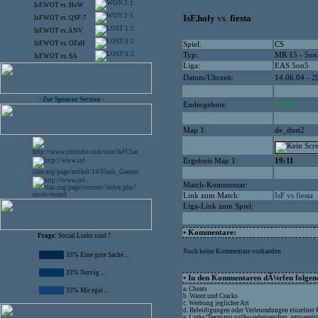
2:1
IsF.WOT
vs.
HoW
2:1
IsF.holy
vs.
fiesta
IsF.WOT
vs.
QSF-7
1:2
IsF.WOT
vs.
ANV
0:2
IsF.WOT
vs.
OFaH
Spiel:
CS
0:2
Typ:
MR 15 - 5on
IsF.WOT
vs.
SA
Liga:
EAS 5on5
Datum/Uhrzeit:
14.06.04 - 2
- Zur Sponsor Section -
Endergebnis:
19:11
Map 1:
de_dust2
Ergebnis Map 1:
19:11
Match-Kommentar:
Link zum Match:
IsF vs fiesta
Liga-Link zum Spiel:
• Kommentare:
Frage:
Social Links sind ?
Noch keine Kommentare vorhanden
33% Eine gute Sache ...
33% Nervig ...
• In den Kommentaren dÃ¼rfen folgende
a. Cheats
33% Mir egal ...
b. Warez und Cracks
c. Werbung jeglicher Art
d. Beleidigungen oder Verleumdungen einzelner
e. Links/Texte mit volksverhetzendem, antisemit