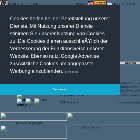
08.Aug.2026 , 10:10 Uhr
Optionen:
Cookies helfen bei der Bereitstellung unserer
Dienste. Mit Nutzung unserer Dienste
stimmen Sie unserer Nutzung von Cookies
zu. Die Cookies dienen ausschlieÃŸlich der
Verbesserung der Funktionsweise unserer
Website. Ebenso nutzt Google Advertise
zusÃ¤tzliche Cookies um angepasste
Registration
-
Suche
Werbung einzublenden.
Mehr Infos
Besucher:
44442931
CS -
SniperWar Server
Goodbye 2025 – Wi
Gespielte Wars:
803
TF2 -
by Server-United.de
SofaDaddler goes T.
Verstanden
User online:
18
CS -
FunYard
40 Mio. Beuscher !..
Benutzer:
618
CS -
Mansion Server
Frohe Weihnachten!
GB-
CSS -
Spelunke
Unser Adventskalen
Beiträge:
285
Kein War eingetragen
IsF-Hp
Scores
>