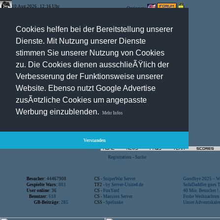
10.Aug.2026 , 12:16 Uhr
Optionen:
Cookies helfen bei der Bereitstellung unserer
Dienste. Mit Nutzung unserer Dienste
stimmen Sie unserer Nutzung von Cookies
zu. Die Cookies dienen ausschlieÃŸlich der
Verbesserung der Funktionsweise unserer
Website. Ebenso nutzt Google Advertise
zusÃ¤tzliche Cookies um angepasste
Werbung einzublenden.
Mehr Infos
Verstanden
Registration
-
Suche
Besucher:
44467908
CS -
SniperWar Server
Goodbye 2025 – Wi
Gespielte Wars:
803
TF2 -
by Server-United.de
SofaDaddler goes T.
User online:
36
CS -
FunYard
40 Mio. Beuscher !..
Benutzer:
618
CS -
Mansion Server
Frohe Weihnachten!
GB-Beiträge:
285
CSS -
Spelunke
Unser Adventskalen