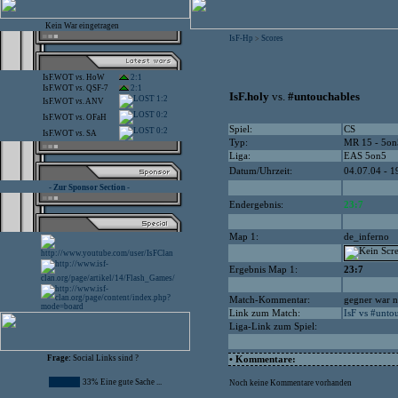
Kein War eingetragen
IsF-Hp
Scores
>
IsF.WOT
vs.
HoW
2:1
IsF.WOT
vs.
QSF-7
2:1
IsF.holy
vs.
#untouchables
1:2
IsF.WOT
vs.
ANV
0:2
IsF.WOT
vs.
OFaH
Spiel:
CS
0:2
IsF.WOT
vs.
SA
Typ:
MR 15 - 5on
Liga:
EAS 5on5
Datum/Uhrzeit:
04.07.04 - 1
- Zur Sponsor Section -
Endergebnis:
23:7
Map 1:
de_inferno
Ergebnis Map 1:
23:7
Match-Kommentar:
gegner war n
Link zum Match:
IsF vs #unto
Liga-Link zum Spiel:
Frage:
Social Links sind ?
• Kommentare:
33% Eine gute Sache ...
Noch keine Kommentare vorhanden