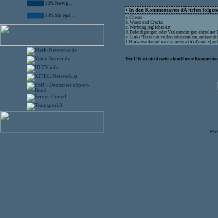
33% Nervig ...
• In den Kommentaren dÃ¼rfen folgende
33% Mir egal ...
a. Cheats
b. Warez und Cracks
c. Werbung jeglicher Art
d. Beleidigungen oder Verleumdungen einzelner
e. Links/Texte mit volksverhetzendem, antisemit
f. Hinweise darauf wo das unter a) b) d) und e) 
Der CW ist nicht mehr aktuell neue Kommentare
www.