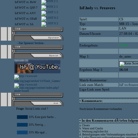
2:1
IsF.WOT
vs.
HoW
2:1
IsF.holy
vs.
#reavers
IsF.WOT
vs.
QSF-7
1:2
IsF.WOT
vs.
ANV
0:2
IsF.WOT
vs.
OFaH
Spiel:
CS
0:2
Typ:
MR 15 - 5on
IsF.WOT
vs.
SA
Liga:
LAN
Datum/Uhrzeit:
27.08.04 - 0
- Zur Sponsor Section -
Endergebnis:
16:14
Map 1:
de_aztec
Ergebnis Map 1:
16:14
Match-Kommentar:
Link zum Match:
IsF vs #reave
Liga-Link zum Spiel:
• Kommentare:
Frage:
Social Links sind ?
Noch keine Kommentare vorhanden
33% Eine gute Sache ...
• In den Kommentaren dÃ¼rfen folgende
33% Nervig ...
a. Cheats
b. Warez und Cracks
c. Werbung jeglicher Art
33% Mir egal ...
d. Beleidigungen oder Verleumdungen einzelner
e. Links/Texte mit volksverhetzendem, antisemit