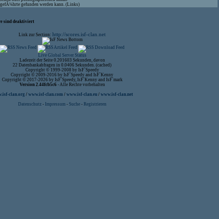
aufgefÃ¼hrte gefunden werden kann. (Links)
 sind deaktiviert
http://scores.isf-clan.net
Link zur Section:
Live Global Server Status
Ladezeit der Seite 0.201603 Sekunden, davon
22 Datenbankabfragen in 0.0406 Sekunden. (cached)
Copyright © 1999-2008 by IsF`Speedy
Copyright © 2009-2016 by IsF`Speedy and IsF`Kenny
Copyright © 2017-2026 by IsF`Speedy, IsF`Kenny and IsF`mark
Version 2.44fcb5c6
- Alle Rechte vorbehalten
isf-clan.org
/
www.isf-clan.com
/
www.isf-clan.eu
/
www.isf-clan.net
Datenschutz
-
Impressum
-
Suche
-
Registrieren