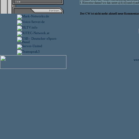
f. Hinweise darauf wo das unter a) b) d) und e) 
Der CW ist nicht mehr aktuell neue Kommentare
www.