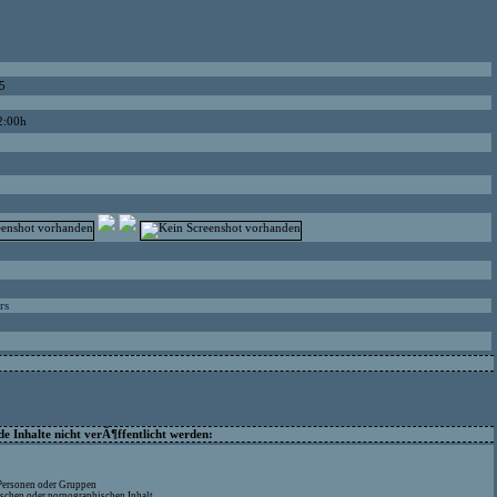
5
2:00h
rs
 Inhalte nicht verÃ¶ffentlicht werden:
 Personen oder Gruppen
ischen oder pornographischen Inhalt