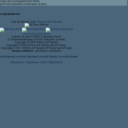
ischen oder pornographischen Inhalt
aufgefÃ¼hrte gefunden werden kann. (Links)
 sind deaktiviert
http://scores.isf-clan.net
Link zur Section:
Live Global Server Status
Ladezeit der Seite 0.284671 Sekunden, davon
22 Datenbankabfragen in 0.0341 Sekunden. (cached)
Copyright © 1999-2008 by IsF`Speedy
Copyright © 2009-2016 by IsF`Speedy and IsF`Kenny
Copyright © 2017-2026 by IsF`Speedy, IsF`Kenny and IsF`mark
Version 2.44fcb5c6
- Alle Rechte vorbehalten
isf-clan.org
/
www.isf-clan.com
/
www.isf-clan.eu
/
www.isf-clan.net
Datenschutz
-
Impressum
-
Suche
-
Registrieren