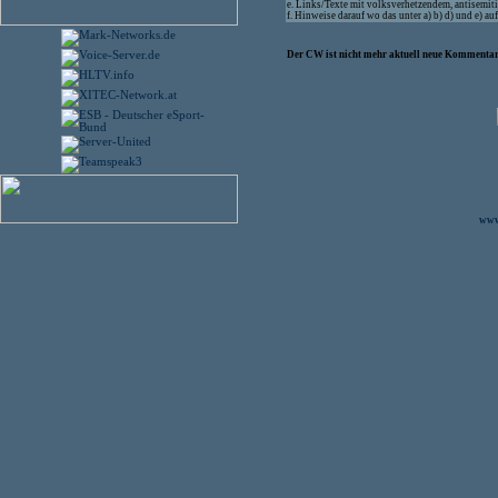
e. Links/Texte mit volksverhetzendem, antisemit
f. Hinweise darauf wo das unter a) b) d) und e) 
Der CW ist nicht mehr aktuell neue Kommentare
www.