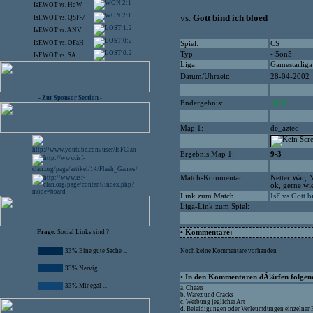
2:1
IsF.WOT
vs.
HoW
2:1
vs.
Gott bind ich bloed
IsF.WOT
vs.
QSF-7
1:2
IsF.WOT
vs.
ANV
0:2
IsF.WOT
vs.
OFaH
Spiel:
CS
0:2
Typ:
- 5on5
IsF.WOT
vs.
SA
Liga:
Gamestarliga
Datum/Uhrzeit:
28-04-2002
- Zur Sponsor Section -
Endergebnis:
16:6
Map 1:
de_aztec
Ergebnis Map 1:
9-3
Match-Kommentar:
Netter War, N
ok, gerne wi
Link zum Match:
IsF vs Gott b
Liga-Link zum Spiel:
Frage:
Social Links sind ?
• Kommentare:
33% Eine gute Sache ...
Noch keine Kommentare vorhanden
33% Nervig ...
• In den Kommentaren dÃ¼rfen folgende
33% Mir egal ...
a. Cheats
b. Warez und Cracks
c. Werbung jeglicher Art
d. Beleidigungen oder Verleumdungen einzelner