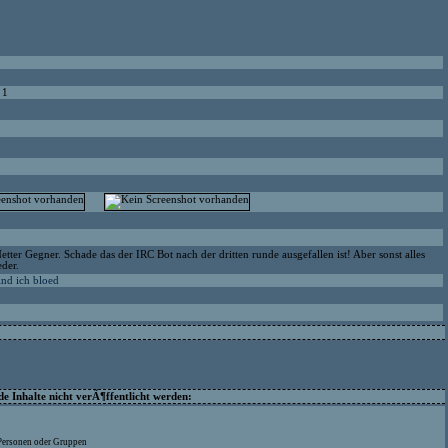
 1
etter Gegner. Schade das der IRC Bot nach der dritten runde ausgefallen ist! Aber sonst alles
eder.
ind ich bloed
 Inhalte nicht verÃ¶ffentlicht werden:
 Personen oder Gruppen