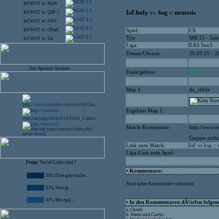
2:1
IsF.WOT
vs.
HoW
2:1
IsF.holy
vs.
bsg :: nemesis
IsF.WOT
vs.
QSF-7
1:2
IsF.WOT
vs.
ANV
0:2
IsF.WOT
vs.
OFaH
Spiel:
CS
0:2
Typ:
MR 15 - 5on
IsF.WOT
vs.
SA
Liga:
EAS 5on5
Datum/Uhrzeit:
20.03.05 - 2
- Zur Sponsor Section -
Endergebnis:
1:0
Map 1:
de_cbble
Ergebnis Map 1:
Match-Kommentar:
http://www.e
Gegner nicht
Link zum Match:
IsF vs bsg ::
Liga-Link zum Spiel:
Frage:
Social Links sind ?
• Kommentare:
33% Eine gute Sache ...
Noch keine Kommentare vorhanden
33% Nervig ...
33% Mir egal ...
• In den Kommentaren dÃ¼rfen folgende
a. Cheats
b. Warez und Cracks