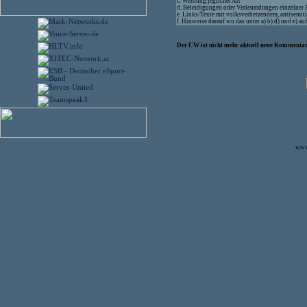
c. Werbung jeglicher Art
d. Beleidigungen oder Verleumdungen einzelner
e. Links/Texte mit volksverhetzendem, antisemit
f. Hinweise darauf wo das unter a) b) d) und e) 
Der CW ist nicht mehr aktuell neue Kommentare
www.