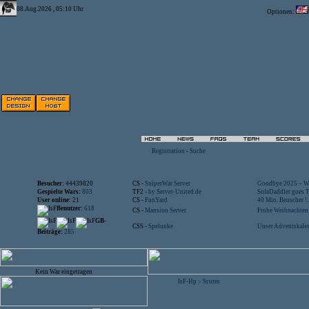
08.Aug.2026 , 05:10 Uhr
Optionen:
Registration
-
Suche
Besucher:
44439820
CS -
SniperWar Server
Goodbye 2025 – Wi
Gespielte Wars:
803
TF2 -
by Server-United.de
SofaDaddler goes T.
User online:
21
CS -
FunYard
40 Mio. Beuscher !..
Benutzer:
618
CS -
Mansion Server
Frohe Weihnachten!
GB-
CSS -
Spelunke
Unser Adventskalen
Beiträge:
285
Kein War eingetragen
IsF-Hp
Scores
>