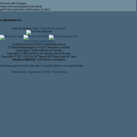
 Personen oder Gruppen
ischen oder pornographischen Inhalt
aufgefÃ¼hrte gefunden werden kann. (Links)
 sind deaktiviert
http://scores.isf-clan.net
Link zur Section:
Live Global Server Status
Ladezeit der Seite 0.320514 Sekunden, davon
22 Datenbankabfragen in 0.0341 Sekunden. (cached)
Copyright © 1999-2008 by IsF`Speedy
Copyright © 2009-2016 by IsF`Speedy and IsF`Kenny
Copyright © 2017-2026 by IsF`Speedy, IsF`Kenny and IsF`mark
Version 2.44fcb5c6
- Alle Rechte vorbehalten
isf-clan.org
/
www.isf-clan.com
/
www.isf-clan.eu
/
www.isf-clan.net
Datenschutz
-
Impressum
-
Suche
-
Registrieren