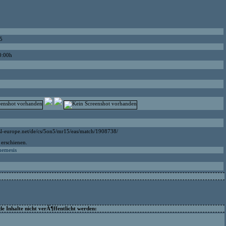
5
0:00h
sl-europe.net/de/cs/5on5/mr15/eas/match/1908738/
 erschienen.
 nemesis
 Inhalte nicht verÃ¶ffentlicht werden: