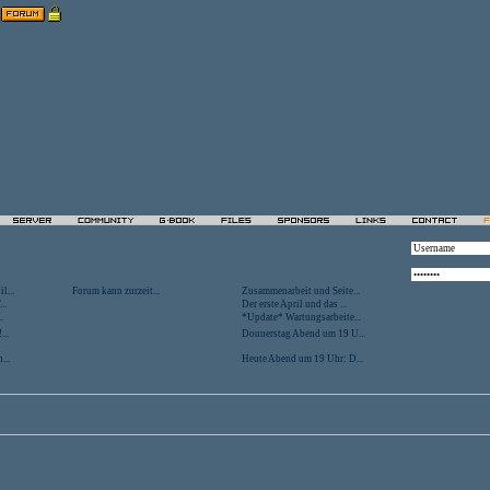
l...
Forum kann zurzeit...
Zusammenarbeit und Seite...
..
Der erste April und das ...
.
*Update* Wartungsarbeite...
...
Donnerstag Abend um 19 U...
...
Heute Abend um 19 Uhr: D...