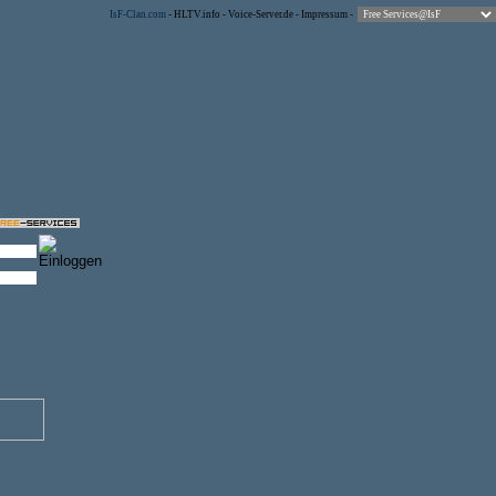
IsF-Clan.com
-
HLTV.info
-
Voice-Server.de
-
Impressum
-