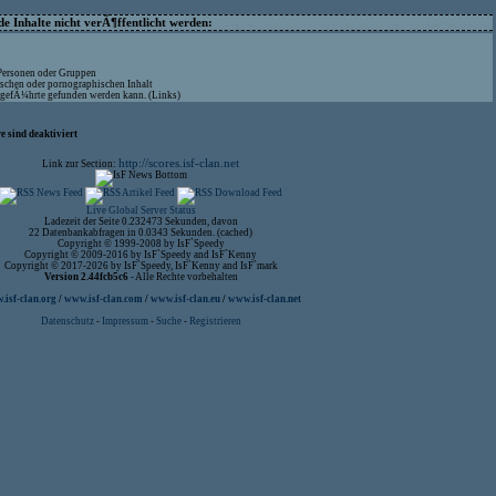
 Inhalte nicht verÃ¶ffentlicht werden:
 Personen oder Gruppen
ischen oder pornographischen Inhalt
aufgefÃ¼hrte gefunden werden kann. (Links)
 sind deaktiviert
http://scores.isf-clan.net
Link zur Section:
Live Global Server Status
Ladezeit der Seite 0.232473 Sekunden, davon
22 Datenbankabfragen in 0.0343 Sekunden. (cached)
Copyright © 1999-2008 by IsF`Speedy
Copyright © 2009-2016 by IsF`Speedy and IsF`Kenny
Copyright © 2017-2026 by IsF`Speedy, IsF`Kenny and IsF`mark
Version 2.44fcb5c6
- Alle Rechte vorbehalten
isf-clan.org
/
www.isf-clan.com
/
www.isf-clan.eu
/
www.isf-clan.net
Datenschutz
-
Impressum
-
Suche
-
Registrieren