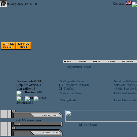
Optionen:
06.Aug.2026 , 12:56 Uhr
Registration
-
Suche
Besucher:
44420901
CS -
SniperWar Server
Goodbye 2025 – Wi
Gespielte Wars:
803
TF2 -
by Server-United.de
SofaDaddler goes T.
User online:
18
CS -
FunYard
40 Mio. Beuscher !..
Benutzer:
618
CS -
Mansion Server
Frohe Weihnachten!
GB-
CSS -
Spelunke
Unser Adventskalen
Beiträge:
285
Kein War eingetragen
IsF-Hp
Scores
>