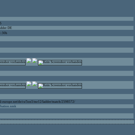
5
adder DE
1:30h
sl-europe.net/de/cs/5on5/mr12/ladder/match/2598572/
rbation.nmk