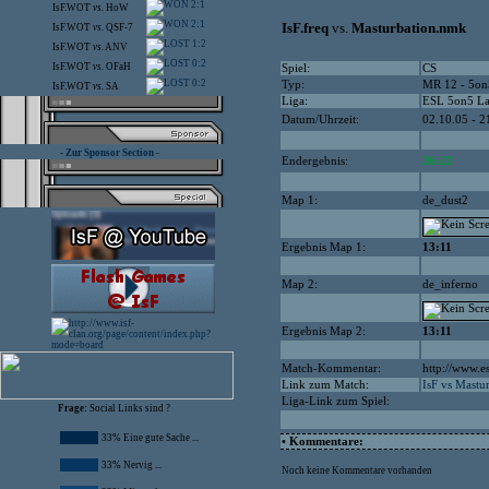
2:1
IsF.WOT
vs.
HoW
2:1
IsF.freq
vs.
Masturbation.nmk
IsF.WOT
vs.
QSF-7
1:2
IsF.WOT
vs.
ANV
0:2
IsF.WOT
vs.
OFaH
Spiel:
CS
0:2
Typ:
MR 12 - 5on
IsF.WOT
vs.
SA
Liga:
ESL 5on5 L
Datum/Uhrzeit:
02.10.05 - 2
- Zur Sponsor Section -
Endergebnis:
26:22
Map 1:
de_dust2
Ergebnis Map 1:
13:11
Map 2:
de_inferno
Ergebnis Map 2:
13:11
Match-Kommentar:
http://www.e
Link zum Match:
IsF vs Mastu
Liga-Link zum Spiel:
Frage:
Social Links sind ?
33% Eine gute Sache ...
• Kommentare:
33% Nervig ...
Noch keine Kommentare vorhanden