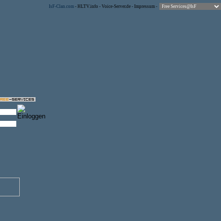
IsF-Clan.com
-
HLTV.info
-
Voice-Server.de
-
Impressum
-