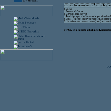
33% Mir egal ...
• In den Kommentaren dÃ¼rfen folgende
a. Cheats
b. Warez und Cracks
c. Werbung jeglicher Art
d. Beleidigungen oder Verleumdungen einzelner
e. Links/Texte mit volksverhetzendem, antisemit
f. Hinweise darauf wo das unter a) b) d) und e) 
Der CW ist nicht mehr aktuell neue Kommentare
www.