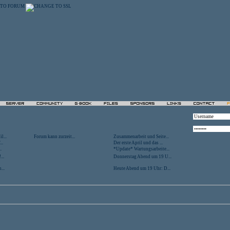
l...
Forum kann zurzeit...
Zusammenarbeit und Seite...
..
Der erste April und das ...
.
*Update* Wartungsarbeite...
...
Donnerstag Abend um 19 U...
...
Heute Abend um 19 Uhr: D...