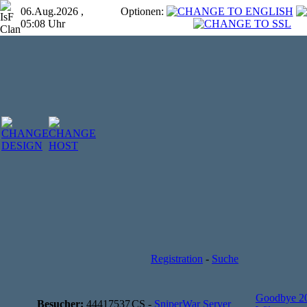
06.Aug.2026 ,
Optionen:
05:08 Uhr
Registration
-
Suche
Goodbye 2
Besucher:
44417537
CS -
SniperWar Server