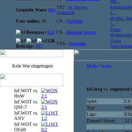
Wil...
TF2 -
by Server-
SofaDaddle
Gespielte Wars:
803
United.de
T...
40 Mio. Be
User online:
18
CS -
FunYard
!...
Frohe
Benutzer:
618
CS -
Mansion Server
Weihnachten
GB-
Unser
CSS -
Spelunke
Beiträge:
285
Adventskale
Kein War eingetragen
IsF-Hp
>
Scores
IsF.freq
vs.
registered
IsF.WOT
vs.
HoW
2:1
Spiel:
CS
IsF.WOT
vs.
QSF-7
2:1
Typ:
MR 
IsF.WOT
vs.
Liga:
ESL
ANV
1:2
Datum/Uhrzeit:
12.
IsF.WOT
vs.
OFaH
0:2