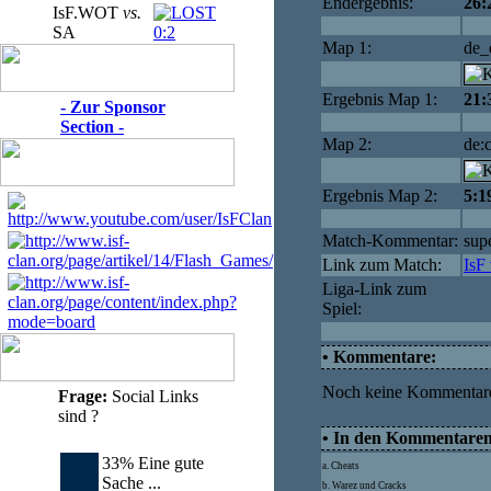
Endergebnis:
26:
IsF.WOT
vs.
SA
0:2
Map 1:
de_
Ergebnis Map 1:
21:
- Zur Sponsor
Section -
Map 2:
de:
Ergebnis Map 2:
5:1
Match-Kommentar:
sup
Link zum Match:
IsF
Liga-Link zum
Spiel:
• Kommentare:
Noch keine Kommentar
Frage:
Social Links
sind ?
• In den Kommentaren 
33% Eine gute
a. Cheats
Sache ...
b. Warez und Cracks