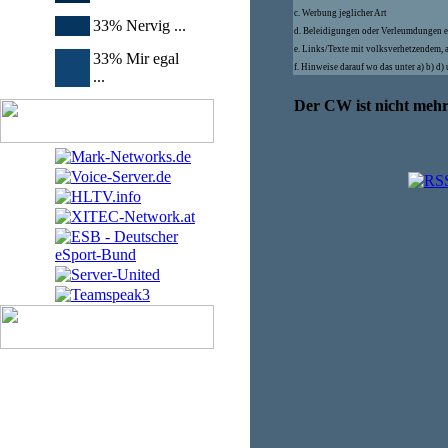
c. Werbung jeglicher Art
33% Nervig ...
d. Beleidigungen oder Verleumdungen e
e. Links/Texte mit volksverhetzendem, 
33% Mir egal
f. Hinweise darauf wo das unter a) b) d
...
Der CW ist nicht mehr