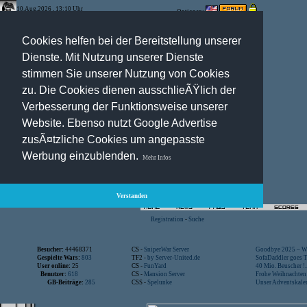
10.Aug.2026 , 13:10 Uhr
Optionen:
Cookies helfen bei der Bereitstellung unserer
Dienste. Mit Nutzung unserer Dienste
stimmen Sie unserer Nutzung von Cookies
zu. Die Cookies dienen ausschlieÃŸlich der
Verbesserung der Funktionsweise unserer
Website. Ebenso nutzt Google Advertise
zusÃ¤tzliche Cookies um angepasste
Werbung einzublenden.
Mehr Infos
Verstanden
Registration
-
Suche
Besucher:
44468371
CS -
SniperWar Server
Goodbye 2025 – Wi
Gespielte Wars:
803
TF2 -
by Server-United.de
SofaDaddler goes T.
User online:
25
CS -
FunYard
40 Mio. Beuscher !..
Benutzer:
618
CS -
Mansion Server
Frohe Weihnachten!
GB-Beiträge:
285
CSS -
Spelunke
Unser Adventskalen