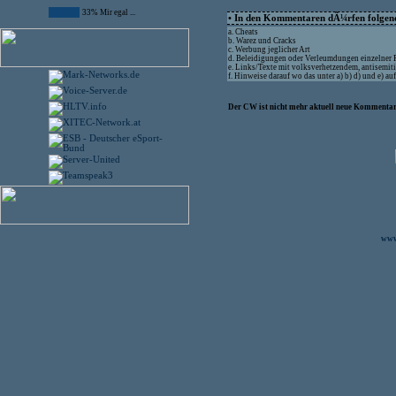
33% Mir egal ...
• In den Kommentaren dÃ¼rfen folgende
a. Cheats
b. Warez und Cracks
c. Werbung jeglicher Art
d. Beleidigungen oder Verleumdungen einzelner
e. Links/Texte mit volksverhetzendem, antisemit
f. Hinweise darauf wo das unter a) b) d) und e) 
Der CW ist nicht mehr aktuell neue Kommentare
www.