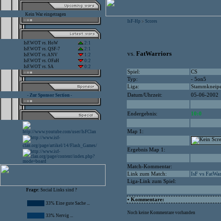
Kein War eingetragen
IsF-Hp
Scores
>
IsF.WOT
vs.
HoW
2:1
IsF.WOT
vs.
QSF-7
2:1
vs.
FatWarriors
IsF.WOT
vs.
ANV
1:2
IsF.WOT
vs.
OFaH
0:2
IsF.WOT
vs.
SA
0:2
Spiel:
CS
Typ:
- 5on5
Liga:
Stammkneip
Datum/Uhrzeit:
05-06-2002
- Zur Sponsor Section -
Endergebnis:
10:0
Map 1:
Ergebnis Map 1:
Match-Kommentar:
Link zum Match:
IsF vs FatWar
Liga-Link zum Spiel:
Frage:
Social Links sind ?
• Kommentare:
33% Eine gute Sache ...
Noch keine Kommentare vorhanden
33% Nervig ...