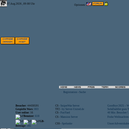
07.Aug.2026 , 09:08 Uhr
Optionen:
Registration
-
Suche
Besucher:
44430591
CS -
SniperWar Server
Goodbye 2025 – Wi
Gespielte Wars:
803
TF2 -
by Server-United.de
SofaDaddler goes T.
User online:
16
CS -
FunYard
40 Mio. Beuscher !..
Benutzer:
618
CS -
Mansion Server
Frohe Weihnachten!
GB-
CSS -
Spelunke
Unser Adventskalen
Beiträge:
285