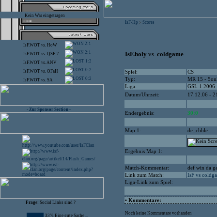
Kein War eingetragen
IsF-Hp
Scores
>
2:1
IsF.WOT
vs.
HoW
2:1
IsF.holy
vs.
coldgame
IsF.WOT
vs.
QSF-7
1:2
IsF.WOT
vs.
ANV
0:2
IsF.WOT
vs.
OFaH
Spiel:
CS
0:2
Typ:
MR 15 - 5on
IsF.WOT
vs.
SA
Liga:
GSL 1 2006
Datum/Uhrzeit:
17.12.06 - 2
- Zur Sponsor Section -
Endergebnis:
30:0
Map 1:
de_cbble
Ergebnis Map 1:
Match-Kommentar:
def win da ge
Link zum Match:
IsF vs coldg
Liga-Link zum Spiel:
• Kommentare:
Frage:
Social Links sind ?
Noch keine Kommentare vorhanden
33% Eine gute Sache ...