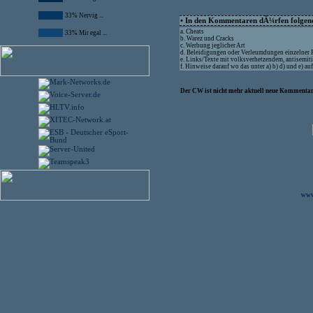
33% Nervig ...
• In den Kommentaren dÃ¼rfen folgende
a. Cheats
33% Mir egal ...
b. Warez und Cracks
c. Werbung jeglicher Art
d. Beleidigungen oder Verleumdungen einzelner
e. Links/Texte mit volksverhetzendem, antisemit
f. Hinweise darauf wo das unter a) b) d) und e) 
Der CW ist nicht mehr aktuell neue Kommentare
www.