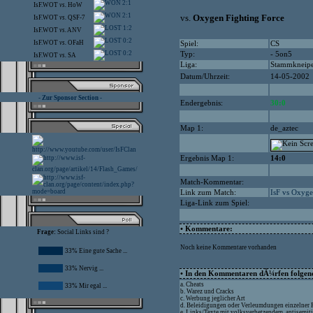
2:1
IsF.WOT
vs.
HoW
2:1
vs.
Oxygen Fighting Force
IsF.WOT
vs.
QSF-7
1:2
IsF.WOT
vs.
ANV
0:2
IsF.WOT
vs.
OFaH
Spiel:
CS
0:2
Typ:
- 5on5
IsF.WOT
vs.
SA
Liga:
Stammkneip
Datum/Uhrzeit:
14-05-2002
- Zur Sponsor Section -
Endergebnis:
30:0
Map 1:
de_aztec
Ergebnis Map 1:
14:0
Match-Kommentar:
Link zum Match:
IsF vs Oxyge
Liga-Link zum Spiel:
• Kommentare:
Frage:
Social Links sind ?
Noch keine Kommentare vorhanden
33% Eine gute Sache ...
33% Nervig ...
• In den Kommentaren dÃ¼rfen folgende
a. Cheats
33% Mir egal ...
b. Warez und Cracks
c. Werbung jeglicher Art
d. Beleidigungen oder Verleumdungen einzelner
e. Links/Texte mit volksverhetzendem, antisemit