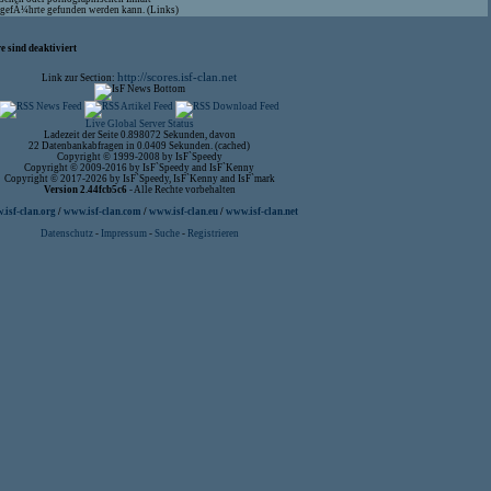
aufgefÃ¼hrte gefunden werden kann. (Links)
 sind deaktiviert
http://scores.isf-clan.net
Link zur Section:
Live Global Server Status
Ladezeit der Seite 0.898072 Sekunden, davon
22 Datenbankabfragen in 0.0409 Sekunden. (cached)
Copyright © 1999-2008 by IsF`Speedy
Copyright © 2009-2016 by IsF`Speedy and IsF`Kenny
Copyright © 2017-2026 by IsF`Speedy, IsF`Kenny and IsF`mark
Version 2.44fcb5c6
- Alle Rechte vorbehalten
isf-clan.org
/
www.isf-clan.com
/
www.isf-clan.eu
/
www.isf-clan.net
Datenschutz
-
Impressum
-
Suche
-
Registrieren