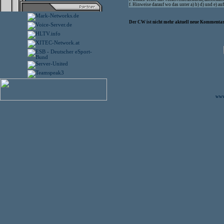
f. Hinweise darauf wo das unter a) b) d) und e) 
Der CW ist nicht mehr aktuell neue Kommentare
www.