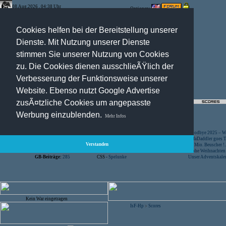
08.Aug.2026 , 04:38 Uhr
Optionen:
Cookies helfen bei der Bereitstellung unserer
Dienste. Mit Nutzung unserer Dienste
stimmen Sie unserer Nutzung von Cookies
zu. Die Cookies dienen ausschlieÃŸlich der
Verbesserung der Funktionsweise unserer
Website. Ebenso nutzt Google Advertise
zusÃ¤tzliche Cookies um angepasste
Registration
-
Suche
Werbung einzublenden.
Mehr Infos
Besucher:
44439580
CS -
SniperWar Server
Goodbye 2025 – Wi
Gespielte Wars:
803
TF2 -
by Server-United.de
SofaDaddler goes T.
Verstanden
User online:
78
CS -
FunYard
40 Mio. Beuscher !..
Benutzer:
618
CS -
Mansion Server
Frohe Weihnachten!
GB-Beiträge:
285
CSS -
Spelunke
Unser Adventskalen
Kein War eingetragen
IsF-Hp
Scores
>