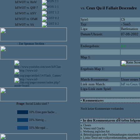
2:1
IsF.WOT
vs.
HoW
2:1
vs.
Ceux Qu il Fallait Descendre
IsF.WOT
vs.
QSF-7
1:2
IsF.WOT
vs.
ANV
0:2
IsF.WOT
vs.
OFaH
Spiel:
CS
0:2
Typ:
- 5on5
IsF.WOT
vs.
SA
Liga:
Battlenation
Datum/Uhrzeit:
07-08-2002
- Zur Sponsor Section -
Endergebnis:
9:1
Map 1:
Ergebnis Map 1:
Match-Kommentar:
Unser erstes 
Link zum Match:
IsF vs Ceux Q
Liga-Link zum Spiel:
• Kommentare:
Frage:
Social Links sind ?
Noch keine Kommentare vorhanden
33% Eine gute Sache ...
33% Nervig ...
• In den Kommentaren dÃ¼rfen folgende
a. Cheats
33% Mir egal ...
b. Warez und Cracks
c. Werbung jeglicher Art
d. Beleidigungen oder Verleumdungen einzelner
e. Links/Texte mit volksverhetzendem, antisemit