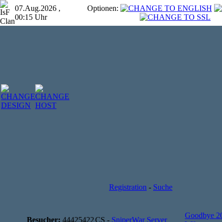
07.Aug.2026 ,
Optionen:
00:15 Uhr
Registration
-
Suche
Goodbye 2
Besucher:
44425422
CS -
SniperWar Server