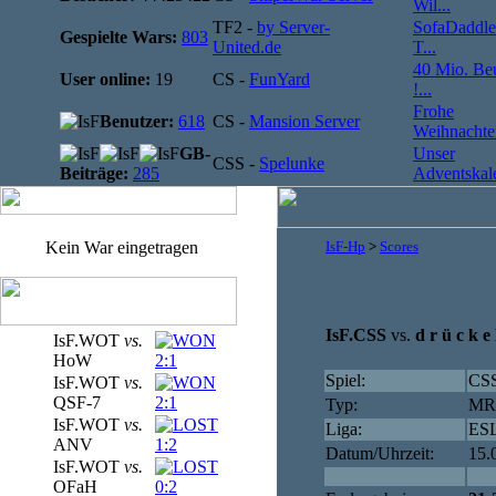
Wil...
TF2 -
by Server-
SofaDaddle
Gespielte Wars:
803
United.de
T...
40 Mio. Be
User online:
19
CS -
FunYard
!...
Frohe
Benutzer:
618
CS -
Mansion Server
Weihnachten
GB-
Unser
CSS -
Spelunke
Beiträge:
285
Adventskale
Kein War eingetragen
IsF-Hp
>
Scores
IsF.CSS
vs.
d r ü c k e 
IsF.WOT
vs.
HoW
2:1
Spiel:
CS
IsF.WOT
vs.
QSF-7
2:1
Typ:
MR 
IsF.WOT
vs.
Liga:
ESL
ANV
1:2
Datum/Uhrzeit:
15.
IsF.WOT
vs.
OFaH
0:2