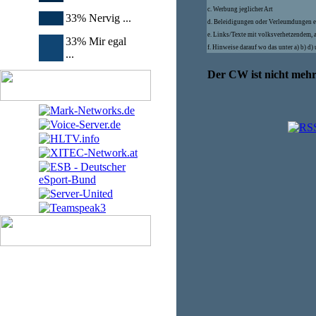
c. Werbung jeglicher Art
33% Nervig ...
d. Beleidigungen oder Verleumdungen e
e. Links/Texte mit volksverhetzendem, 
33% Mir egal
f. Hinweise darauf wo das unter a) b) d
...
Der CW ist nicht mehr