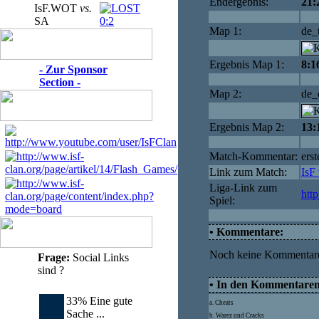
Endergebnis:
21:
IsF.WOT
vs.
SA
0:2
Map 1:
de_
Ergebnis Map 1:
8:1
- Zur Sponsor
Section -
Map 2:
de_
Ergebnis Map 2:
13:
Match-Kommentar:
erst
Link zum Match:
IsF 
Liga-Link zum
htt
Spiel:
• Kommentare:
Noch keine Kommentar
Frage:
Social Links
sind ?
• In den Kommentaren 
33% Eine gute
a. Cheats
Sache ...
b. Warez und Cracks