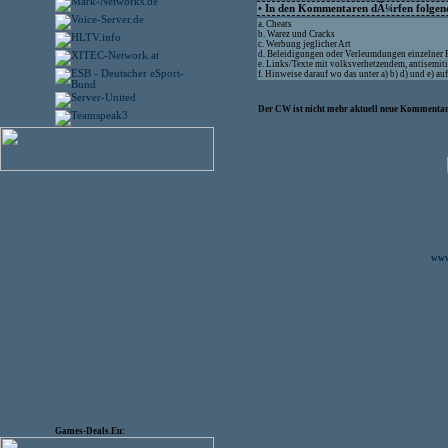
• In den Kommentaren dÃ¼rfen folgende
a. Cheats
b. Warez und Cracks
c. Werbung jeglicher Art
d. Beleidigungen oder Verleumdungen einzelner
e. Links/Texte mit volksverhetzendem, antisemit
f. Hinweise darauf wo das unter a) b) d) und e) 
Der CW ist nicht mehr aktuell neue Kommentare
www.
Games-Deals.Eu: