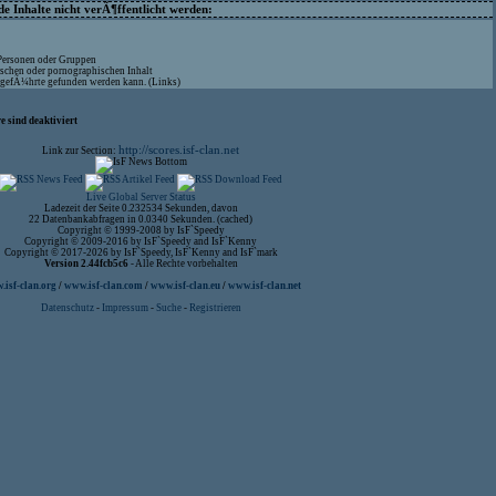
 Inhalte nicht verÃ¶ffentlicht werden:
 Personen oder Gruppen
ischen oder pornographischen Inhalt
aufgefÃ¼hrte gefunden werden kann. (Links)
 sind deaktiviert
http://scores.isf-clan.net
Link zur Section:
Live Global Server Status
Ladezeit der Seite 0.232534 Sekunden, davon
22 Datenbankabfragen in 0.0340 Sekunden. (cached)
Copyright © 1999-2008 by IsF`Speedy
Copyright © 2009-2016 by IsF`Speedy and IsF`Kenny
Copyright © 2017-2026 by IsF`Speedy, IsF`Kenny and IsF`mark
Version 2.44fcb5c6
- Alle Rechte vorbehalten
isf-clan.org
/
www.isf-clan.com
/
www.isf-clan.eu
/
www.isf-clan.net
Datenschutz
-
Impressum
-
Suche
-
Registrieren