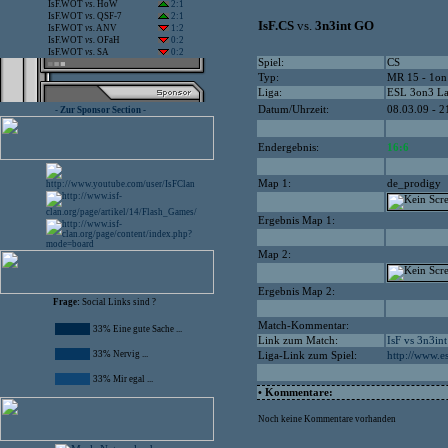
IsF.WOT
vs.
HoW
2:1
IsF.WOT
vs.
QSF-7
2:1
IsF.CS
vs.
3n3int GO
IsF.WOT
vs.
ANV
1:2
IsF.WOT
vs.
OFaH
0:2
IsF.WOT
vs.
SA
0:2
Spiel:
CS
Typ:
MR 15 - 1on
Liga:
ESL 3on3 La
Datum/Uhrzeit:
08.03.09 - 2
- Zur Sponsor Section -
Endergebnis:
16:6
Map 1:
de_prodigy
Ergebnis Map 1:
Map 2:
Ergebnis Map 2:
Frage:
Social Links sind ?
Match-Kommentar:
33% Eine gute Sache ...
Link zum Match:
IsF vs 3n3in
33% Nervig ...
Liga-Link zum Spiel:
http://www.e
33% Mir egal ...
• Kommentare:
Noch keine Kommentare vorhanden