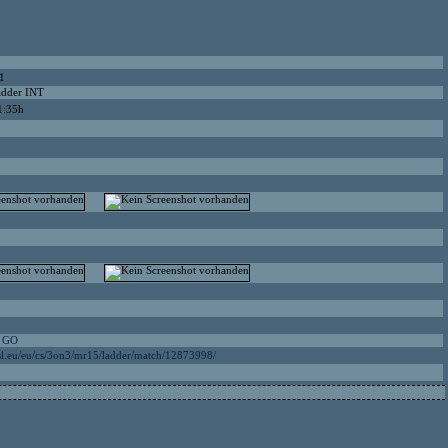
1
dder INT
1:35h
t GO
sl.eu/eu/cs/3on3/mr15/ladder/match/12873998/