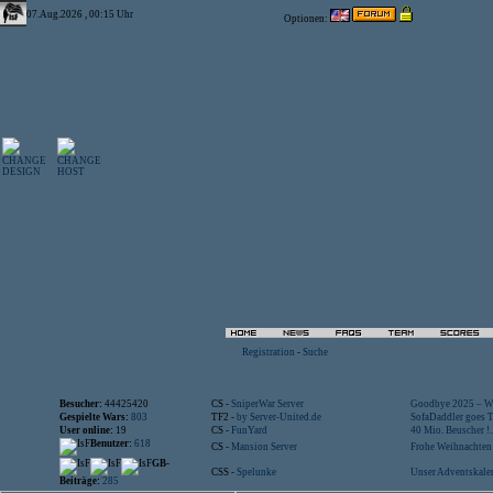
07.Aug.2026 , 00:15 Uhr
Optionen:
Registration
-
Suche
Besucher:
44425420
CS -
SniperWar Server
Goodbye 2025 – Wi
Gespielte Wars:
803
TF2 -
by Server-United.de
SofaDaddler goes T.
User online:
19
CS -
FunYard
40 Mio. Beuscher !..
Benutzer:
618
CS -
Mansion Server
Frohe Weihnachten!
GB-
CSS -
Spelunke
Unser Adventskalen
Beiträge:
285