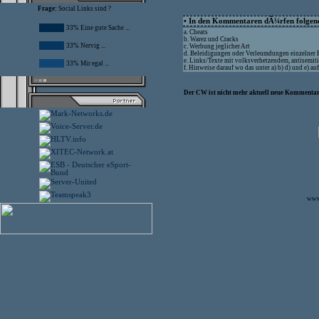
Frage:
Social Links sind ?
• In den Kommentaren dÃ¼rfen folgende
33% Eine gute Sache ...
a. Cheats
b. Warez und Cracks
33% Nervig ...
c. Werbung jeglicher Art
d. Beleidigungen oder Verleumdungen einzelner
e. Links/Texte mit volksverhetzendem, antisemit
33% Mir egal ...
f. Hinweise darauf wo das unter a) b) d) und e) 
Der CW ist nicht mehr aktuell neue Kommentare
www.