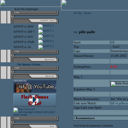
Kein War eingetragen
IsF-Hp
Scores
>
2:1
IsF.WOT
vs.
HoW
2:1
vs.
pille-palle
IsF.WOT
vs.
QSF-7
1:2
IsF.WOT
vs.
ANV
0:2
IsF.WOT
vs.
OFaH
Spiel:
CS
0:2
Typ:
- 5on5
IsF.WOT
vs.
SA
Liga:
Stammkneip
Datum/Uhrzeit:
25-08-2002
- Zur Sponsor Section -
Endergebnis:
0:10
Map 1:
Ergebnis Map 1:
Match-Kommentar:
def. Win an p
Link zum Match:
IsF vs pille-p
Liga-Link zum Spiel:
• Kommentare:
Noch keine Kommentare vorhanden