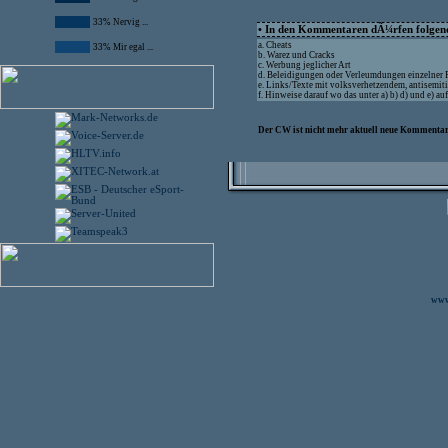
33% Nervig ...
• In den Kommentaren dÃ¼rfen folgende
a. Cheats
33% Mir egal ...
b. Warez und Cracks
c. Werbung jeglicher Art
d. Beleidigungen oder Verleumdungen einzelner
e. Links/Texte mit volksverhetzendem, antisemit
f. Hinweise darauf wo das unter a) b) d) und e) 
Der CW ist nicht mehr aktuell neue Kommentare
www.