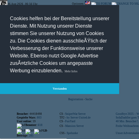
Optionen:
06.Aug.2026 , 06:56 Uhr
Cookies helfen bei der Bereitstellung unserer
Dienste. Mit Nutzung unserer Dienste
stimmen Sie unserer Nutzung von Cookies
zu. Die Cookies dienen ausschlieÃŸlich der
Verbesserung der Funktionsweise unserer
Website. Ebenso nutzt Google Advertise
zusÃ¤tzliche Cookies um angepasste
Werbung einzublenden.
Mehr Infos
Verstanden
Registration
-
Suche
Besucher:
44418498
CS -
SniperWar Server
Goodbye 2025 – Wi
Gespielte Wars:
803
TF2 -
by Server-United.de
SofaDaddler goes T.
User online:
19
CS -
FunYard
40 Mio. Beuscher !..
Benutzer:
618
CS -
Mansion Server
Frohe Weihnachten!
GB-
CSS -
Spelunke
Unser Adventskalen
Beiträge:
285