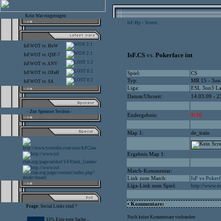
Kein War eingetragen
IsF-Hp
Scores
>
2:1
IsF.WOT
vs.
HoW
2:1
IsF.CS
vs.
Pokerface int
IsF.WOT
vs.
QSF-7
1:2
IsF.WOT
vs.
ANV
0:2
IsF.WOT
vs.
OFaH
Spiel:
CS
0:2
Typ:
MR 15 - 3on
IsF.WOT
vs.
SA
Liga:
ESL 3on3 La
Datum/Uhrzeit:
14.03.09 - 2
- Zur Sponsor Section -
Endergebnis:
9:16
Map 1:
de_train
Ergebnis Map 1:
Match-Kommentar:
Link zum Match:
IsF vs Pokerf
Liga-Link zum Spiel:
http://www.e
• Kommentare:
Frage:
Social Links sind ?
Noch keine Kommentare vorhanden
33% Eine gute Sache ...