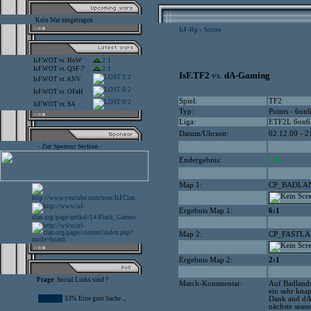
Kein War eingetragen
IsF-Hp
Scores
>
IsF.WOT
vs.
HoW
2:1
IsF.WOT
vs.
QSF-7
2:1
IsF.TF2
vs.
dA-Gaming
1:2
IsF.WOT
vs.
ANV
0:2
IsF.WOT
vs.
OFaH
Spiel:
TF2
0:2
IsF.WOT
vs.
SA
Typ:
Points - 6on
Liga:
ETF2L 6on6
Datum/Uhrzeit:
02.12.09 - 2
- Zur Sponsor Section -
Endergebnis:
6:0
Map 1:
CP_BADLA
Ergebnis Map 1:
6:1
Map 2:
CP_FASTL
Ergebnis Map 2:
2:1
Frage:
Social Links sind ?
Match-Kommentar:
Auf Badlands
ein sehr kna
33% Eine gute Sache ...
Dank and dA-
nächste seaso