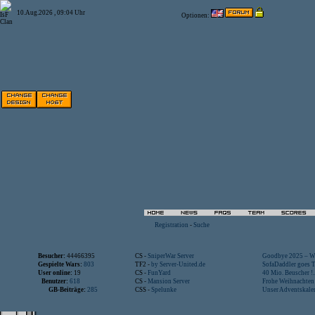
10.Aug.2026 , 09:04 Uhr
Optionen:
Registration
-
Suche
Besucher:
44466395
CS -
SniperWar Server
Goodbye 2025 – Wi
Gespielte Wars:
803
TF2 -
by Server-United.de
SofaDaddler goes T.
User online:
19
CS -
FunYard
40 Mio. Beuscher !..
Benutzer:
618
CS -
Mansion Server
Frohe Weihnachten!
GB-Beiträge:
285
CSS -
Spelunke
Unser Adventskalen