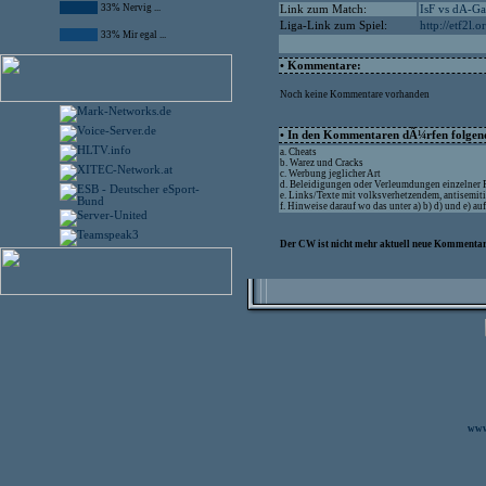
33% Nervig ...
Link zum Match:
IsF vs dA-G
Liga-Link zum Spiel:
http://etf2l.
33% Mir egal ...
• Kommentare:
Noch keine Kommentare vorhanden
• In den Kommentaren dÃ¼rfen folgende
a. Cheats
b. Warez und Cracks
c. Werbung jeglicher Art
d. Beleidigungen oder Verleumdungen einzelner
e. Links/Texte mit volksverhetzendem, antisemit
f. Hinweise darauf wo das unter a) b) d) und e) 
Der CW ist nicht mehr aktuell neue Kommentare
www.