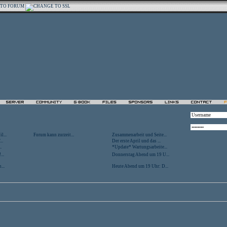
l...
Forum kann zurzeit...
Zusammenarbeit und Seite...
..
Der erste April und das ...
.
*Update* Wartungsarbeite...
...
Donnerstag Abend um 19 U...
...
Heute Abend um 19 Uhr: D...