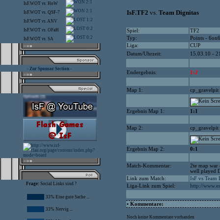
2:1
IsF.WOT
vs.
HoW
2:1
IsF.TF2
vs.
Team Dignitas
IsF.WOT
vs.
QSF-7
1:2
IsF.WOT
vs.
ANV
0:2
IsF.WOT
vs.
OFaH
Spiel:
TF2
0:2
Typ:
Points - 6on
IsF.WOT
vs.
SA
Liga:
CUP
Datum/Uhrzeit:
15.03.10 - 2
- Zur Sponsor Section -
Endergebnis:
1:2
Map 1:
cp_gravelpit
Ergebnis Map 1:
1:1
Map 2:
cp_gravelpit
Ergebnis Map 2:
0:1
Match-Kommentar:
2te map war 
well played 
Link zum Match:
IsF vs Team 
Frage:
Social Links sind ?
Liga-Link zum Spiel:
http://www.
33% Eine gute Sache ...
• Kommentare:
33% Nervig ...
Noch keine Kommentare vorhanden