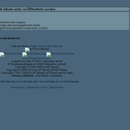
 Inhalte nicht verÃ¶ffentlicht werden:
 Personen oder Gruppen
ischen oder pornographischen Inhalt
aufgefÃ¼hrte gefunden werden kann. (Links)
 sind deaktiviert
http://scores.isf-clan.net
Link zur Section:
Live Global Server Status
Ladezeit der Seite 0.258375 Sekunden, davon
22 Datenbankabfragen in 0.0660 Sekunden. (cached)
Copyright © 1999-2008 by IsF`Speedy
Copyright © 2009-2016 by IsF`Speedy and IsF`Kenny
Copyright © 2017-2026 by IsF`Speedy, IsF`Kenny and IsF`mark
Version 2.44fcb5c6
- Alle Rechte vorbehalten
isf-clan.org
/
www.isf-clan.com
/
www.isf-clan.eu
/
www.isf-clan.net
Datenschutz
-
Impressum
-
Suche
-
Registrieren