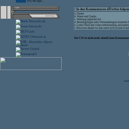
33% Mir egal ...
• In den Kommentaren dÃ¼rfen folgende
a. Cheats
b. Warez und Cracks
c. Werbung jeglicher Art
d. Beleidigungen oder Verleumdungen einzelner
e. Links/Texte mit volksverhetzendem, antisemit
f. Hinweise darauf wo das unter a) b) d) und e) 
Der CW ist nicht mehr aktuell neue Kommentare
www.