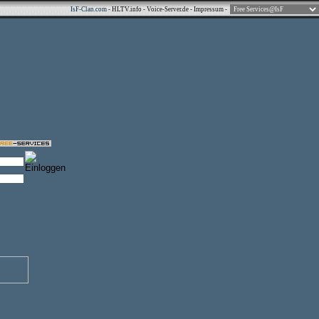
IsF-Clan.com
-
HLTV.info
-
Voice-Server.de
-
Impressum
-