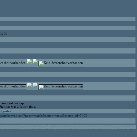
6
1:30h
dann Golden cap.
Dignitas was a funny time.
Dignitas
esportsheaven.net/?page=match&action=view&match_id=7402