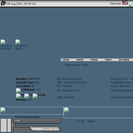
Optionen:
08.Aug.2026 , 09:48 Uhr
Registration
-
Suche
Besucher:
44442765
CS -
SniperWar Server
Goodbye 2025 – Wi
Gespielte Wars:
803
TF2 -
by Server-United.de
SofaDaddler goes T.
User online:
39
CS -
FunYard
40 Mio. Beuscher !..
Benutzer:
618
CS -
Mansion Server
Frohe Weihnachten!
GB-
CSS -
Spelunke
Unser Adventskalen
Beiträge:
285
Kein War eingetragen
IsF-Hp
Scores
>