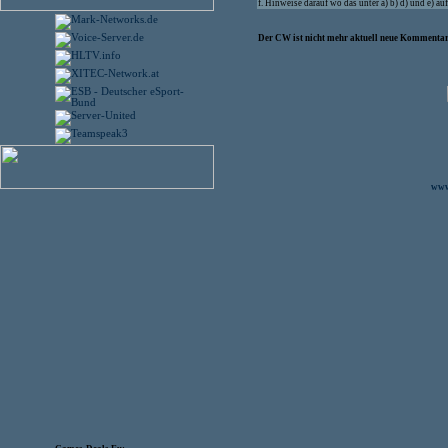
f. Hinweise darauf wo das unter a) b) d) und e) 
Der CW ist nicht mehr aktuell neue Kommentare
www.