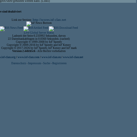
aufgefÃ¼hrte gefunden werden kann. (Links)
 sind deaktiviert
http://scores.isf-clan.net
Link zur Section:
Live Global Server Status
Ladezeit der Seite 0.233992 Sekunden, davon
22 Datenbankabfragen in 0.0360 Sekunden. (cached)
Copyright © 1999-2008 by IsF`Speedy
Copyright © 2009-2016 by IsF`Speedy and IsF`Kenny
Copyright © 2017-2026 by IsF`Speedy, IsF`Kenny and IsF`mark
Version 2.44fcb5c6
- Alle Rechte vorbehalten
isf-clan.org
/
www.isf-clan.com
/
www.isf-clan.eu
/
www.isf-clan.net
Datenschutz
-
Impressum
-
Suche
-
Registrieren