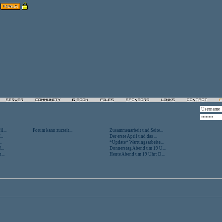
l...
Forum kann zurzeit...
Zusammenarbeit und Seite...
..
Der erste April und das ...
.
*Update* Wartungsarbeite...
...
Donnerstag Abend um 19 U...
...
Heute Abend um 19 Uhr: D...