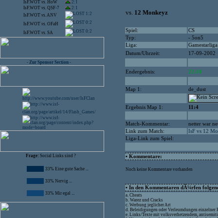
IsF.WOT
vs.
HoW
2:1
IsF.WOT
vs.
QSF-7
2:1
vs.
12 Monkeyz
1:2
IsF.WOT
vs.
ANV
0:2
IsF.WOT
vs.
OFaH
Spiel:
CS
0:2
IsF.WOT
vs.
SA
Typ:
- 5on5
Liga:
Gamestarliga
Datum/Uhrzeit:
17-09-2002
- Zur Sponsor Section -
Endergebnis:
22:10
Map 1:
de_dust
Ergebnis Map 1:
11:4
Match-Kommentar:
netter war ne
Link zum Match:
IsF vs 12 M
Liga-Link zum Spiel:
Frage:
Social Links sind ?
• Kommentare:
33% Eine gute Sache ...
Noch keine Kommentare vorhanden
33% Nervig ...
• In den Kommentaren dÃ¼rfen folgende
33% Mir egal ...
a. Cheats
b. Warez und Cracks
c. Werbung jeglicher Art
d. Beleidigungen oder Verleumdungen einzelner
e. Links/Texte mit volksverhetzendem, antisemit