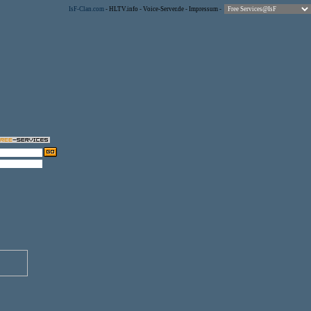
IsF-Clan.com
-
HLTV.info
-
Voice-Server.de
-
Impressum
-