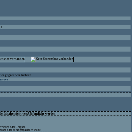
 1
tter gegner war lustisch
onkeyz
 Inhalte nicht verÃ¶ffentlicht werden:
 Personen oder Gruppen
ischen oder pornographischen Inhalt