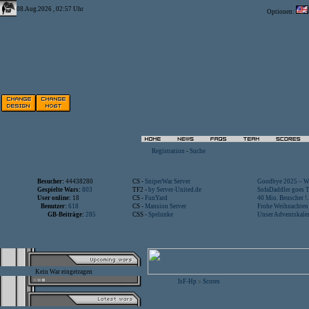
08.Aug.2026 , 02:57 Uhr
Optionen:
Registration
-
Suche
Besucher:
44438280
CS -
SniperWar Server
Goodbye 2025 – Wi
Gespielte Wars:
803
TF2 -
by Server-United.de
SofaDaddler goes T.
User online:
18
CS -
FunYard
40 Mio. Beuscher !..
Benutzer:
618
CS -
Mansion Server
Frohe Weihnachten!
GB-Beiträge:
285
CSS -
Spelunke
Unser Adventskalen
Kein War eingetragen
IsF-Hp
Scores
>