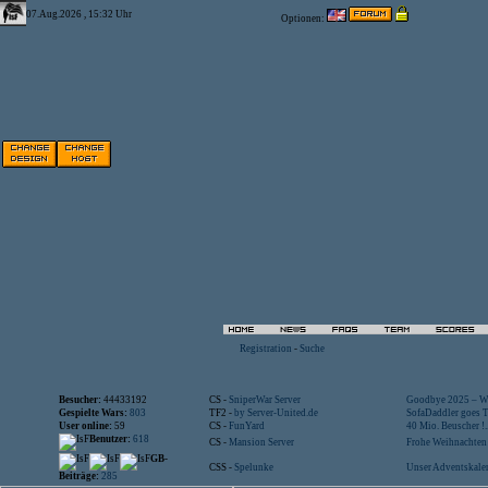
07.Aug.2026 , 15:32 Uhr
Optionen:
Registration
-
Suche
Besucher:
44433192
CS -
SniperWar Server
Goodbye 2025 – Wi
Gespielte Wars:
803
TF2 -
by Server-United.de
SofaDaddler goes T.
User online:
59
CS -
FunYard
40 Mio. Beuscher !..
Benutzer:
618
CS -
Mansion Server
Frohe Weihnachten!
GB-
CSS -
Spelunke
Unser Adventskalen
Beiträge:
285