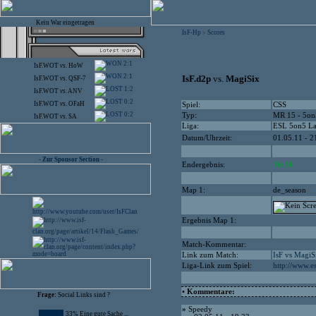
Kein War eingetragen
IsF-Hp
Scores
>
2:1
IsF.WOT
vs.
HoW
2:1
IsF.d2p
vs.
MagiSix
IsF.WOT
vs.
QSF-7
1:2
IsF.WOT
vs.
ANV
0:2
IsF.WOT
vs.
OFaH
Spiel:
CSS
0:2
Typ:
MR 15 - 5on
IsF.WOT
vs.
SA
Liga:
ESL 5on5 L
Datum/Uhrzeit:
01.05.11 - 2
- Zur Sponsor Section -
Endergebnis:
16:14
Map 1:
de_season
Ergebnis Map 1:
Match-Kommentar:
Link zum Match:
IsF vs MagiS
Liga-Link zum Spiel:
http://www.e
• Kommentare:
Frage:
Social Links sind ?
»
Speedy
33% Eine gute Sache ...