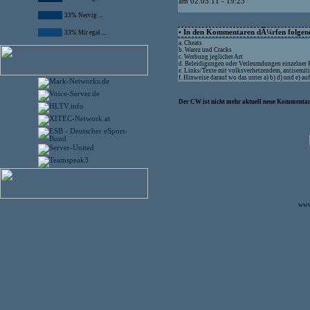
am 02.05.11 - 19:23
33% Nervig ...
• In den Kommentaren dÃ¼rfen folgende
33% Mir egal ...
a. Cheats
b. Warez und Cracks
c. Werbung jeglicher Art
d. Beleidigungen oder Verleumdungen einzelner
e. Links/Texte mit volksverhetzendem, antisemit
f. Hinweise darauf wo das unter a) b) d) und e) 
Der CW ist nicht mehr aktuell neue Kommentare
www.