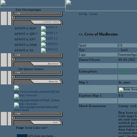
Kein War eingetragen
IsF-Hp
Scores
>
2:1
IsF.WOT
vs.
HoW
2:1
vs.
Crew of Madbrains
IsF.WOT
vs.
QSF-7
1:2
IsF.WOT
vs.
ANV
0:2
IsF.WOT
vs.
OFaH
Spiel:
CS
0:2
Typ:
- 5on5
IsF.WOT
vs.
SA
Liga:
Gamestarliga
Datum/Uhrzeit:
09-04-2002
- Zur Sponsor Section -
Endergebnis:
11:10
Map 1:
de_aztec
Ergebnis Map 1:
5-5
Match-Kommentar:
Lineup: cryk
Boar krass w
(cmb map) hab
am ende habe
wirklich gut 
spannendes s
Frage:
Social Links sind ?
dann haben w
nochmal einen
33% Eine gute Sache ...
und 2 hp doc