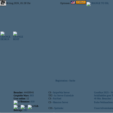
08.Aug.2026 , 05:28 Uhr
Optionen:
Registration
-
Suche
Besucher:
44439941
CS -
SniperWar Server
Goodbye 2025 – Wi
Gespielte Wars:
803
TF2 -
by Server-United.de
SofaDaddler goes T.
User online:
12
CS -
FunYard
40 Mio. Beuscher !..
Benutzer:
618
CS -
Mansion Server
Frohe Weihnachten!
GB-
CSS -
Spelunke
Unser Adventskalen
Beiträge:
285