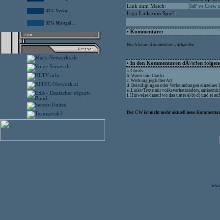
Link zum Match:
IsF vs Crew 
33% Nervig ...
Liga-Link zum Spiel:
33% Mir egal ...
• Kommentare:
Noch keine Kommentare vorhanden
• In den Kommentaren dÃ¼rfen folgende
a. Cheats
b. Warez und Cracks
c. Werbung jeglicher Art
d. Beleidigungen oder Verleumdungen einzelner
e. Links/Texte mit volksverhetzendem, antisemit
f. Hinweise darauf wo das unter a) b) d) und e) 
Der CW ist nicht mehr aktuell neue Kommentare
www.