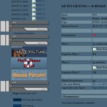
2:1
IsF.WOT
vs.
HoW
2:1
IsF.TF2 LIETUVA
vs.
K-RNAGE
IsF.WOT
vs.
QSF-7
1:2
IsF.WOT
vs.
ANV
0:2
IsF.WOT
vs.
OFaH
Spiel:
TF2
0:2
Typ:
Points - 6on
IsF.WOT
vs.
SA
Liga:
ETF2L 6on6
Datum/Uhrzeit:
06.11.13 - 2
- Zur Sponsor Section -
Endergebnis:
0:6
Map 1:
cp_snakewat
Ergebnis Map 1:
4-5
Map 2:
cp_granary
Ergebnis Map 2:
2-6
Match-Kommentar:
gg
Link zum Match:
IsF vs K-R
Liga-Link zum Spiel:
http://etf2l.
Frage:
Social Links sind ?
• Kommentare:
33% Eine gute Sache ...
Noch keine Kommentare vorhanden
33% Nervig ...