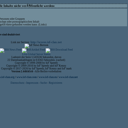
 Inhalte nicht verÃ¶ffentlicht werden:
 Personen oder Gruppen
ischen oder pornographischen Inhalt
aufgefÃ¼hrte gefunden werden kann. (Links)
 sind deaktiviert
http://scores.isf-clan.net
Link zur Section:
Live Global Server Status
Ladezeit der Seite 1.543536 Sekunden, davon
22 Datenbankabfragen in 0.0363 Sekunden. (cached)
Copyright © 1999-2008 by IsF`Speedy
Copyright © 2009-2016 by IsF`Speedy and IsF`Kenny
Copyright © 2017-2026 by IsF`Speedy, IsF`Kenny and IsF`mark
Version 2.44fcb5c6
- Alle Rechte vorbehalten
isf-clan.org
/
www.isf-clan.com
/
www.isf-clan.eu
/
www.isf-clan.net
Datenschutz
-
Impressum
-
Suche
-
Registrieren