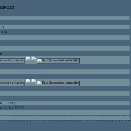
 ESPORT
6
 INT
1:15h
er
NAGE ESPORT
org/matches/43836/