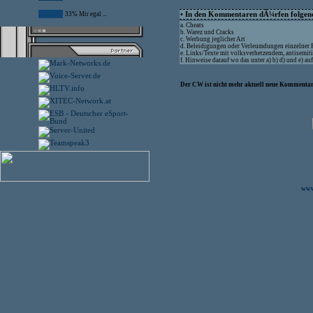
33% Mir egal ...
• In den Kommentaren dÃ¼rfen folgende
a. Cheats
b. Warez und Cracks
c. Werbung jeglicher Art
d. Beleidigungen oder Verleumdungen einzelner
e. Links/Texte mit volksverhetzendem, antisemit
f. Hinweise darauf wo das unter a) b) d) und e) 
Der CW ist nicht mehr aktuell neue Kommentare
www.