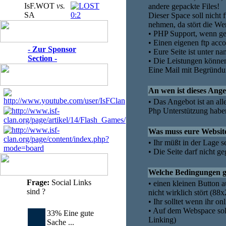
IsF.WOT
vs.
andere gepackte Files!
SA
0:2
Dieser Space soll nich
nehmen, da stört die Wer
• PHP Support, wenn ge
• Einen eigenen ftp acco
- Zur Sponsor
• Eure Seite ist unter n
Section -
• Die Leistungen können 
Eine Mail mit Begründu
An wen ist dieses Ange
• Das Angebot ist an al
Php Unterstützung habe
Was muss eure Website
• Ihr müßt in der Lage se
• Die Seite darf nicht 
Welche Bedingungen ge
Frage:
Social Links
• einen kleinen Button 
sind ?
nicht wirklich stört (88x
• Ihr solltet wenn ihr on
• Auf dem Webspace sollt
33% Eine gute
Linking)
Sache ...