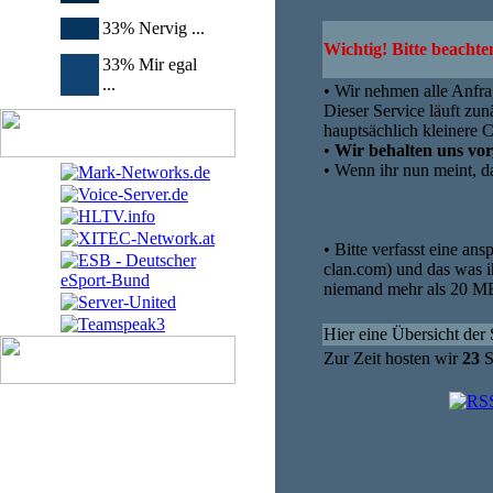
33% Nervig ...
Wichtig! Bitte beachte
33% Mir egal
...
• Wir nehmen alle Anfra
Dieser Service läuft zun
hauptsächlich kleinere 
•
Wir behalten uns vo
• Wenn ihr nun meint, d
• Bitte verfasst eine a
clan.com) und das was ih
niemand mehr als 20 M
Hier eine Übersicht der 
Zur Zeit hosten wir
23
S