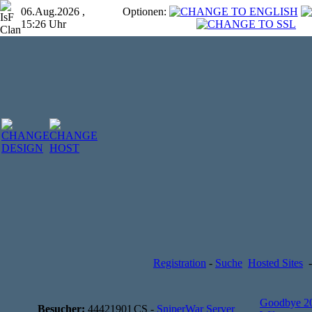
06.Aug.2026 ,
Optionen:
15:26 Uhr
Registration
-
Suche
Hosted Sites
-
Goodbye 2
Besucher:
44421901
CS -
SniperWar Server