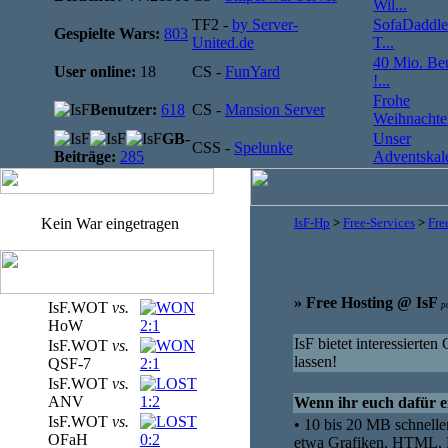
Wil...
TF2 -
by Server-
SofaDaddle
Gespielte Wars:
803
United.de
T...
40 Mio. Be
User online:
18
CS -
FunYard
!...
Frohe
Benutzer:
618
CS -
Mansion Server
Weihnachten
GB-
Unser
CSS -
Spelunke
Beiträge:
285
Adventskale
Kein War eingetragen
IsF-Hp
>
Free-Services
>
Fre
» Free Hosting @ IsF
IsF.WOT
vs.
p
HoW
2:1
IsF bietet interessierte
IsF.WOT
vs.
lassen!
QSF-7
2:1
IsF.WOT
vs.
ANV
1:2
Wenn ihr euch dafür en
IsF.WOT
vs.
• 10 bis 20 MB schnelle
OFaH
0:2
etwa Grafiken, HTML, P