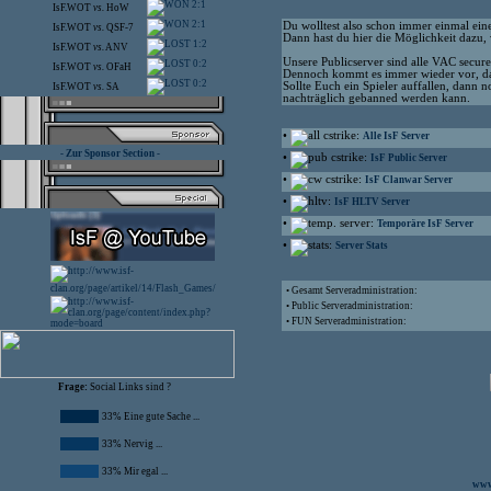
2:1
IsF.WOT
vs.
HoW
2:1
Du wolltest also schon immer einmal eine
IsF.WOT
vs.
QSF-7
Dann hast du hier die Möglichkeit dazu, 
1:2
IsF.WOT
vs.
ANV
Unsere Publicserver sind alle VAC secu
0:2
IsF.WOT
vs.
OFaH
Dennoch kommt es immer wieder vor, das
0:2
Sollte Euch ein Spieler auffallen, dann 
IsF.WOT
vs.
SA
nachträglich gebanned werden kann.
•
:
Alle IsF Server
- Zur Sponsor Section -
•
:
IsF Public Server
•
:
IsF Clanwar Server
•
:
IsF HLTV Server
•
:
Temporäre IsF Server
•
:
Server Stats
• Gesamt Serveradministration:
• Public Serveradministration:
• FUN Serveradministration:
Frage:
Social Links sind ?
33% Eine gute Sache ...
33% Nervig ...
33% Mir egal ...
www.