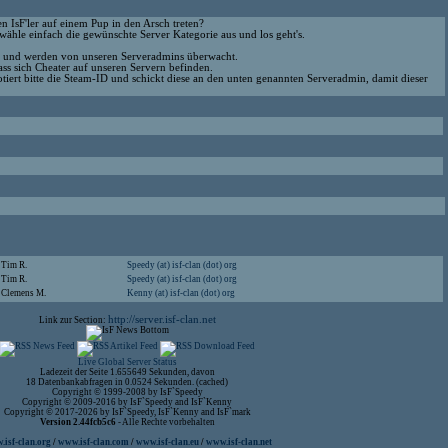
n IsF'ler auf einem Pup in den Arsch treten?
wähle einfach die gewünschte Server Kategorie aus und los geht's.
re und werden von unseren Serveradmins überwacht.
s sich Cheater auf unseren Servern befinden.
notiert bitte die Steam-ID und schickt diese an den unten genannten Serveradmin, damit dieser
Tim R.
Speedy (at) isf-clan (dot) org
Tim R.
Speedy (at) isf-clan (dot) org
Clemens M.
Kenny (at) isf-clan (dot) org
http://server.isf-clan.net
Link zur Section:
Live Global Server Status
Ladezeit der Seite 1.655649 Sekunden, davon
18 Datenbankabfragen in 0.0524 Sekunden. (cached)
Copyright © 1999-2008 by IsF`Speedy
Copyright © 2009-2016 by IsF`Speedy and IsF`Kenny
Copyright © 2017-2026 by IsF`Speedy, IsF`Kenny and IsF`mark
Version 2.44fcb5c6
- Alle Rechte vorbehalten
isf-clan.org
/
www.isf-clan.com
/
www.isf-clan.eu
/
www.isf-clan.net