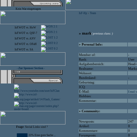
Kein War eingetragen
IsF-Hp
Team
>
2:1
IsF.WOT
vs.
HoW
2:1
» mark
IsF.WOT
vs.
QSF-7
( previous clans: )
1:2
IsF.WOT
vs.
ANV
0:2
IsF.WOT
vs.
OFaH
» Personal Info:
0:2
IsF.WOT
vs.
SA
Member of:
-
Rank:
User
Aufgabenbereich:
Head-
- Zur Sponsor Section -
Realname:
Marku
Wohnort:
Bundesland:
-
Geburtstag:
ICQ:
E-Mail:
Email s
Hobbies:
Kommentar:
» Community:
Newsposts:
247
Artikel:
0
Frage:
Social Links sind ?
Kommentare:
0
33% Eine gute Sache ...
Forumposts:
0