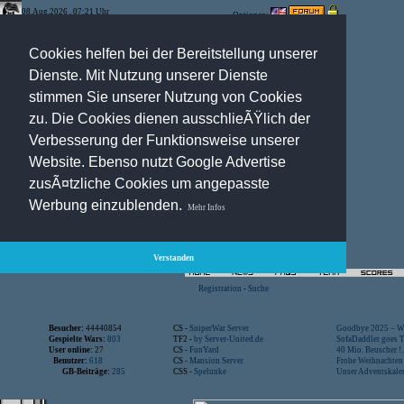
08.Aug.2026 , 07:21 Uhr
Optionen:
Cookies helfen bei der Bereitstellung unserer
Dienste. Mit Nutzung unserer Dienste
stimmen Sie unserer Nutzung von Cookies
zu. Die Cookies dienen ausschlieÃŸlich der
Verbesserung der Funktionsweise unserer
Website. Ebenso nutzt Google Advertise
zusÃ¤tzliche Cookies um angepasste
Werbung einzublenden.
Mehr Infos
Verstanden
Registration
-
Suche
Besucher:
44440854
CS -
SniperWar Server
Goodbye 2025 – Wi
Gespielte Wars:
803
TF2 -
by Server-United.de
SofaDaddler goes T.
User online:
27
CS -
FunYard
40 Mio. Beuscher !..
Benutzer:
618
CS -
Mansion Server
Frohe Weihnachten!
GB-Beiträge:
285
CSS -
Spelunke
Unser Adventskalen