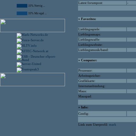
Latest forumpost:
-
33% Nervig ...
33% Mir egal ...
» Favorites:
Lieblingsspiele:
Lieblingssmaps:
Lieblingswaffe:
Lieblingswebsite:
Lieblingsmusik/band:
» Computer:
Prozessor:
Arbeitsspeicher:
Grafikkarte:
Internetanbindung:
Maus:
Mauspad:
» Info:
Config:
Link zum Userprofil:
mark