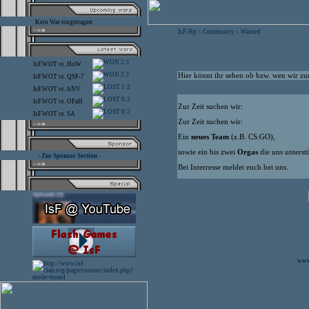
Kein War eingetragen
IsF-Hp
Community
Wanted
>
>
2:1
IsF.WOT
vs.
HoW
2:1
Hier könnt ihr sehen ob bzw. wen wir zur
IsF.WOT
vs.
QSF-7
1:2
IsF.WOT
vs.
ANV
0:2
IsF.WOT
vs.
OFaH
Zur Zeit suchen wir:
0:2
IsF.WOT
vs.
SA
Zur Zeit suchen wir:
Ein
neues Team
(z.B. CS:GO),
sowie ein bis zwei
Orgas
die uns unterst
- Zur Sponsor Section -
Bei Interresse meldet euch bei uns.
www.