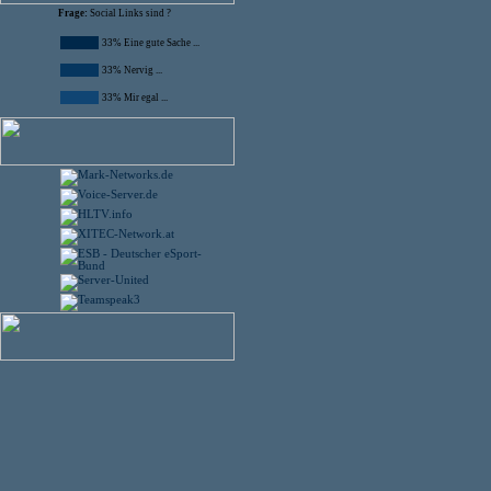
Frage:
Social Links sind ?
33% Eine gute Sache ...
33% Nervig ...
33% Mir egal ...