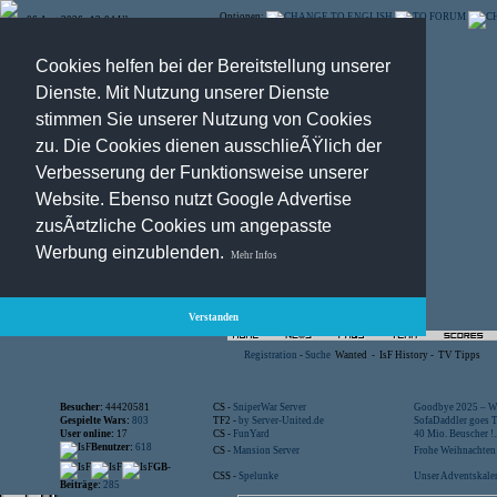
Optionen:
06.Aug.2026 , 12:04 Uhr
Cookies helfen bei der Bereitstellung unserer
Dienste. Mit Nutzung unserer Dienste
stimmen Sie unserer Nutzung von Cookies
zu. Die Cookies dienen ausschlieÃŸlich der
Verbesserung der Funktionsweise unserer
Website. Ebenso nutzt Google Advertise
zusÃ¤tzliche Cookies um angepasste
Werbung einzublenden.
Mehr Infos
Verstanden
Registration
-
Suche
Wanted
-
IsF History
-
TV Tipps
Besucher:
44420581
CS -
SniperWar Server
Goodbye 2025 – Wi
Gespielte Wars:
803
TF2 -
by Server-United.de
SofaDaddler goes T.
User online:
17
CS -
FunYard
40 Mio. Beuscher !..
Benutzer:
618
CS -
Mansion Server
Frohe Weihnachten!
GB-
CSS -
Spelunke
Unser Adventskalen
Beiträge:
285