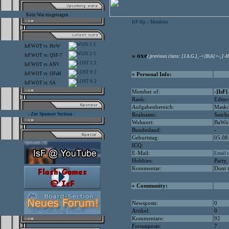
Kein War eingetragen
IsF-Hp
Members
>
2:1
IsF.WOT
vs.
HoW
2:1
» oxe
IsF.WOT
vs.
QSF-7
( previous clans: [J.A.G.], -=]B|A[=-, [-H
1:2
IsF.WOT
vs.
ANV
0:2
IsF.WOT
vs.
OFaH
» Personal Info:
0:2
IsF.WOT
vs.
SA
Member of:
-]IsF
Rank:
Editor
Aufgabenbereich:
Masko
- Zur Sponsor Section -
Realname:
Sasch
Wohnort:
BaWü
Bundesland:
-
Geburtstag:
05.08
ICQ:
E-Mail:
Email s
Hobbies:
Party,
Kommentar:
Dont t
» Community:
Newsposts:
0
Artikel:
0
Kommentare:
92
Forumposts:
7