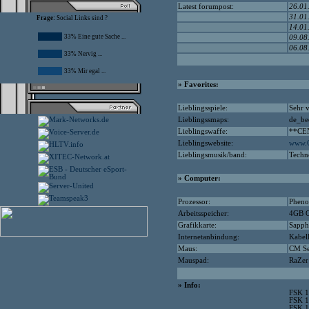
Latest forumpost:
26.01
31.01
Frage:
Social Links sind ?
14.01
33% Eine gute Sache ...
09.08
06.08
33% Nervig ...
33% Mir egal ...
» Favorites:
Lieblingsspiele:
Sehr v
Lieblingssmaps:
de_be
Lieblingswaffe:
**CE
Lieblingswebsite:
www.C
Lieblingsmusik/band:
Techn
» Computer:
Prozessor:
Pheno
Arbeitsspeicher:
4GB O
Grafikkarte:
Sapph
Internetanbindung:
Kabe
Maus:
CM Se
Mauspad:
RaZer
» Info:
FSK 1
FSK 1
FSK 1