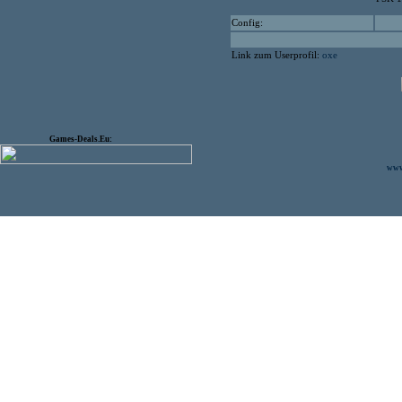
Config:
Link zum Userprofil:
oxe
Games-Deals.Eu:
www.