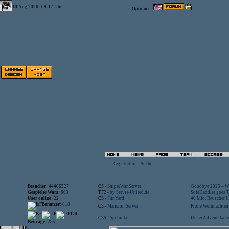
10.Aug.2026 , 09:17 Uhr
Optionen:
Registration
-
Suche
Besucher:
44466527
CS -
SniperWar Server
Goodbye 2025 – Wi
Gespielte Wars:
803
TF2 -
by Server-United.de
SofaDaddler goes T.
User online:
22
CS -
FunYard
40 Mio. Beuscher !..
Benutzer:
618
CS -
Mansion Server
Frohe Weihnachten!
GB-
CSS -
Spelunke
Unser Adventskalen
Beiträge:
285