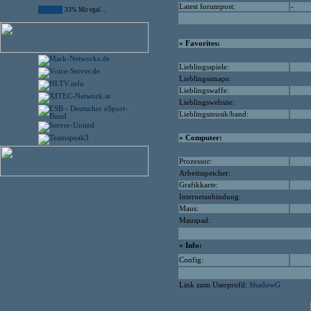
Latest forumpost:
-
33% Mir egal ...
» Favorites:
Lieblingsspiele:
Lieblingssmaps:
Lieblingswaffe:
Lieblingswebsite:
Lieblingsmusik/band:
» Computer:
Prozessor:
Arbeitsspeicher:
Grafikkarte:
Internetanbindung:
Maus:
Mauspad:
» Info:
Config:
Link zum Userprofil:
ShadowG