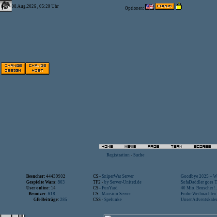
08.Aug.2026 , 05:20 Uhr
Optionen:
Registration
-
Suche
Besucher:
44439902
CS -
SniperWar Server
Goodbye 2025 – Wi
Gespielte Wars:
803
TF2 -
by Server-United.de
SofaDaddler goes T.
User online:
14
CS -
FunYard
40 Mio. Beuscher !..
Benutzer:
618
CS -
Mansion Server
Frohe Weihnachten!
GB-Beiträge:
285
CSS -
Spelunke
Unser Adventskalen