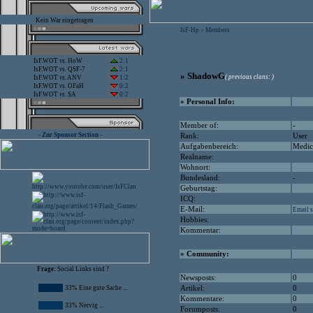
Kein War eingetragen
IsF-Hp
Members
>
IsF.WOT
vs.
HoW
2:1
IsF.WOT
vs.
QSF-7
2:1
» ShadowG
( previous clans: )
IsF.WOT
vs.
ANV
1:2
IsF.WOT
vs.
OFaH
0:2
IsF.WOT
vs.
SA
0:2
» Personal Info:
Member of:
-
- Zur Sponsor Section -
Rank:
User
Aufgabenbereich:
Medic
Realname:
Wohnort:
Bundesland:
-
Geburtstag:
ICQ:
E-Mail:
Email s
Hobbies:
Kommentar:
» Community:
Frage:
Social Links sind ?
Newsposts:
0
33% Eine gute Sache ...
Artikel:
0
Kommentare:
0
33% Nervig ...
Forumposts:
0