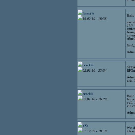
c. We
funstyle
Hallo
16.02.10 - 18:38
nachd
24/7 
entfe
Kump
unter
Abtei
Gruï¿
Admin
crackiii
STEAM
RPGm
02.01.10 - 23:54
Admin
drin.
crackiii
Hallo
Ich w
02.01.10 - 16:20
voll.
vllt 
Admin
oXe
Wie d
ich m
07.12.09 - 10:19