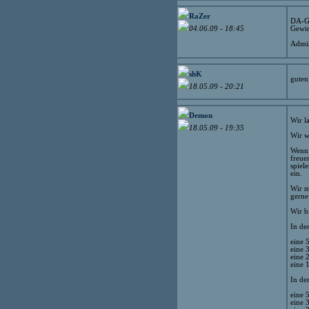
RaZer
DA-G
Gewin
04.06.09 - 18:45
Admin
shK
guten
18.05.09 - 20:21
Demon
Wir l
18.05.09 - 19:35
Wir w
Wenn 
freue
spiel
ein.
Wir m
gerne 
Wir b
In de
eine
eine
eine
eine
In de
eine
eine