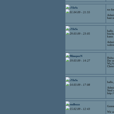
cYleSs
na da
01.04.09 - 21:55
Admi
hast 
cYleSs
hallo
bisch
29.03.09 - 23:05
kann 
Admi
wahre
MinoporN
Huhu
Der m
19.03.09 - 14:27
Wï¿½r
Cheer
cYleSs
hallo
14.03.09 - 17:08
Admi
Sind 
http:/
endlezzz
Guten
15.02.09 - 12:43
Wir a