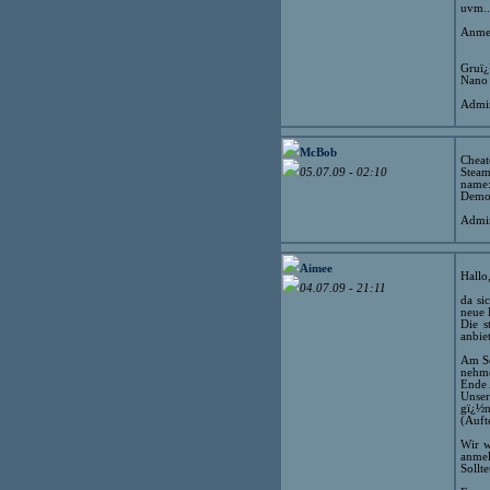
uvm..
Anmel
Gruï
Nano
Admin
McBob
Cheat
Stea
05.07.09 - 02:10
name:
Demo+
Admin
Aimee
Hallo
04.07.09 - 21:11
da si
neue 
Die s
anbie
Am So
nehm
Ende 
Unser
gï¿½n
(Auft
Wir w
anmel
Sollt