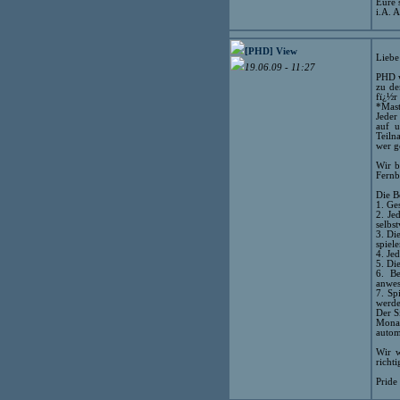
Eure 
i.A. 
[PHD] View
Lieb
19.06.09 - 11:27
PHD w
zu de
fï¿½r
*Mast
Jeder
auf u
Teiln
wer g
Wir b
Fernb
Die B
1. Ge
2. Je
selbs
3. Di
spiel
4. Je
5. Di
6. Be
anwes
7. Sp
werde
Der S
Monat
autom
Wir w
richt
Pride