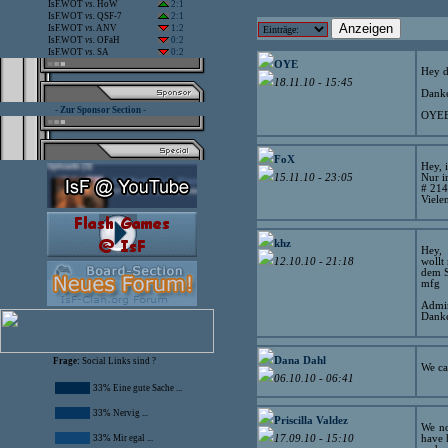
IsF.WOT
vs.
HoW
2:1
IsF.WOT
vs.
QSF-7
2:1
IsF.WOT
vs.
ANV
1:2
IsF.WOT
vs.
OFaH
0:2
IsF.WOT
vs.
SA
0:2
OYE
Hey d
18.11.10 - 15:45
Danke
- Zur Sponsor Section -
OYE
FoX
Hey, 
Nur i
15.11.10 - 23:05
# 214
Viele
khz
Hey,
wollt
12.10.10 - 21:18
dem S
mfg
Admi
Danke
Dana Dahl
Frage:
Social Links sind ?
We ca
06.10.10 - 06:41
33% Eine gute Sache ...
33% Nervig ...
Priscilla Valdez
We no
have 
33% Mir egal ...
17.09.10 - 15:10