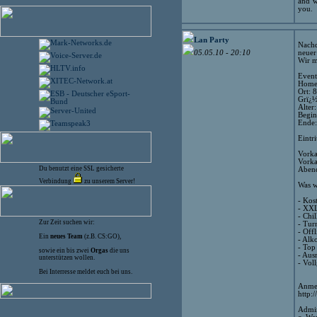
and w
you.
Lan Party
Nachd
neuer
05.05.10 - 20:10
Wir m
Event
Homep
Ort: 
Grï¿½
Alter
Begin
Ende:
Eintri
Vorka
Vorka
Du benutzt eine SSL gesicherte
Abend
Verbindung
zu unserem Server!
Was w
- Kos
- XX
- Chi
Zur Zeit suchen wir:
- Tur
- Off
Ein
neues Team
(z.B. CS:GO),
- Alk
- Top
sowie ein bis zwei
Orgas
die uns
- Aus
unterstützen wollen.
- Vol
Bei Interresse meldet euch bei uns.
Anmel
http:
Admi