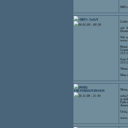
MfG 
={RF}= JaZzY
Liebe
04.01.09 - 00:30
wir h
Home
Wir w
www.r
Besuc
Count
213.1
Gun 
213.1
Wenn 
Man sc
[PHD]
Moin
VIKTORIAJUDOASS
schï¿
26.11.08 - 11:44
ja mal
Falls
Anson
Gruï
www.p