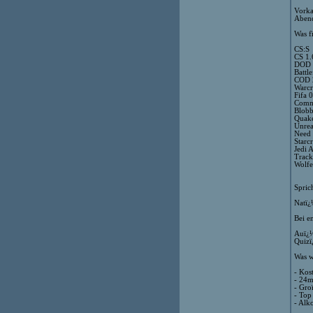
Vorka
Abend
Was f
CS:S
CS 1.
DOD 
Battle
COD 2
Warcr
Fifa 
Comm
Blobb
Quake
Unrea
Need 
Starc
Jedi 
Track
Wolfe
Sprich
Natï¿
Bei e
Auï¿
Quizï
Was w
- Kos
- 24
- Gro
- Top
- Alk