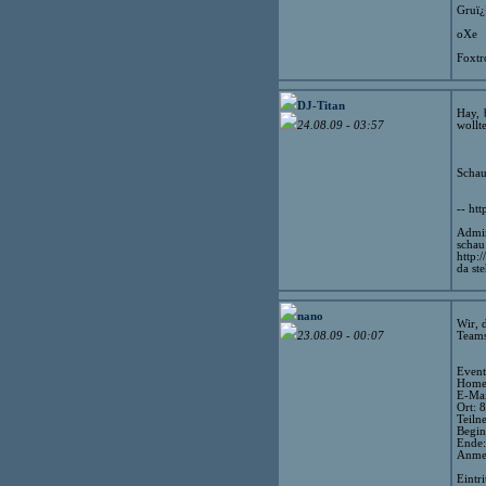
Gruï¿
oXe
Foxtr
DJ-Titan
Hay, 
wollt
24.08.09 - 03:57
Schau
-- htt
Admi
schau
http:
da ste
nano
Wir, 
Teams
23.08.09 - 00:07
Event
Home
E-Mai
Ort: 
Teiln
Begin
Ende:
Anmel
Eintri