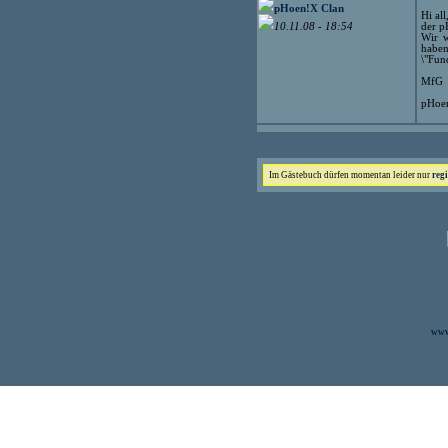
pHoen!X Clan
Hi all
der p
10.11.08 - 18:54
Wir w
habe
\"Fun
MfG
pHoen
Im Gästebuch dürfen momentan leider nur
regi
www.