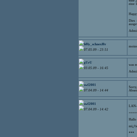
eine
eine
Happy
Dies 
ausge
Admin
h0ly_schnexl0r
moins
07.05.09 - 23:51
gUrU
was m
03.05.09 - 16:45
Admin
swf2001
Sorry
Absen
07.04.09 - 14:44
swf2001
LAN-P
07.04.09 - 14:42
====
Hallo
mï¿½c
***