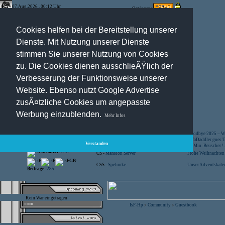
07.Aug.2026 , 00:12 Uhr
Optionen:
Cookies helfen bei der Bereitstellung unserer
Dienste. Mit Nutzung unserer Dienste
stimmen Sie unserer Nutzung von Cookies
zu. Die Cookies dienen ausschlieÃŸlich der
Verbesserung der Funktionsweise unserer
Website. Ebenso nutzt Google Advertise
zusÃ¤tzliche Cookies um angepasste
Registration
-
Suche
Werbung einzublenden.
Mehr Infos
Besucher:
44425409
CS -
SniperWar Server
Goodbye 2025 – Wi
Gespielte Wars:
803
TF2 -
by Server-United.de
SofaDaddler goes T.
Verstanden
User online:
19
CS -
FunYard
40 Mio. Beuscher !..
Benutzer:
618
CS -
Mansion Server
Frohe Weihnachten!
GB-
CSS -
Spelunke
Unser Adventskalen
Beiträge:
285
Kein War eingetragen
IsF-Hp
Community
Guestbook
>
>