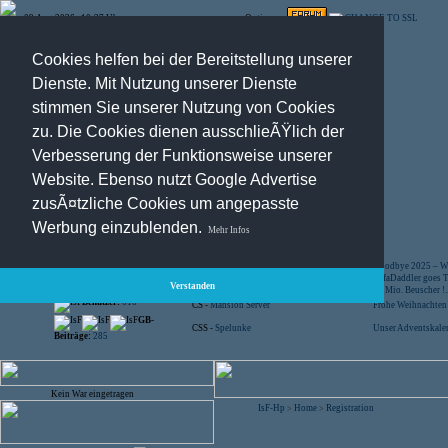
09.Aug.2026 , 10:37 Uhr
Optionen:
Cookies helfen bei der Bereitstellung unserer
Dienste. Mit Nutzung unserer Dienste
stimmen Sie unserer Nutzung von Cookies
zu. Die Cookies dienen ausschlieÃŸlich der
Verbesserung der Funktionsweise unserer
Website. Ebenso nutzt Google Advertise
zusÃ¤tzliche Cookies um angepasste
Registration
-
Suche
Werbung einzublenden.
Mehr Infos
Besucher:
44456545
CS -
SniperWar Server
Goodbye 2025 – Wi
Gespielte Wars:
803
TF2 -
by Server-United.de
SofaDaddler goes T.
Verstanden
User online:
25
CS -
FunYard
40 Mio. Beuscher !..
Benutzer:
618
CS -
Mansion Server
Frohe Weihnachten!
GB-
CSS -
Spelunke
Unser Adventskalen
Beiträge:
285
Kein War eingetragen
IsF-Hp
Home
Registration
>
>