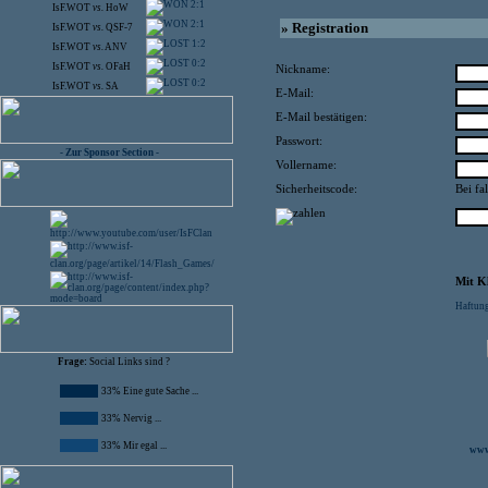
2:1
IsF.WOT
vs.
HoW
2:1
» Registration
IsF.WOT
vs.
QSF-7
1:2
IsF.WOT
vs.
ANV
0:2
IsF.WOT
vs.
OFaH
Nickname:
0:2
IsF.WOT
vs.
SA
E-Mail:
E-Mail bestätigen:
Passwort:
- Zur Sponsor Section -
Vollername:
Sicherheitscode:
Bei fa
Mit Kl
Haftung
Frage:
Social Links sind ?
33% Eine gute Sache ...
33% Nervig ...
33% Mir egal ...
www.