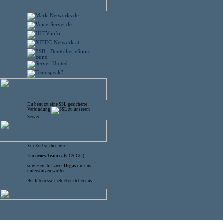
Du benutzt eine SSL gesicherte
Verbindung
zu unserem
Server!
Zur Zeit suchen wir:
Ein
neues Team
(z.B. CS:GO),
sowie ein bis zwei
Orgas
die uns
unterstützen wollen.
Bei Interresse meldet euch bei uns.