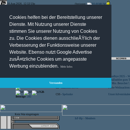
10.Aug.2026 , 12:53 Uhr
Optionen:
Cookies helfen bei der Bereitstellung unserer
Dienste. Mit Nutzung unserer Dienste
stimmen Sie unserer Nutzung von Cookies
zu. Die Cookies dienen ausschlieÃŸlich der
Verbesserung der Funktionsweise unserer
Website. Ebenso nutzt Google Advertise
zusÃ¤tzliche Cookies um angepasste
Registration
-
Suche
Werbung einzublenden.
Mehr Infos
Besucher:
44468194
CS -
SniperWar Server
Goodbye 2025 – Wi
Gespielte Wars:
803
TF2 -
by Server-United.de
SofaDaddler goes T.
Verstanden
User online:
16
CS -
FunYard
40 Mio. Beuscher !..
Benutzer:
618
CS -
Mansion Server
Frohe Weihnachten!
GB-
CSS -
Spelunke
Unser Adventskalen
Beiträge:
285
Kein War eingetragen
IsF-Hp
Members
>