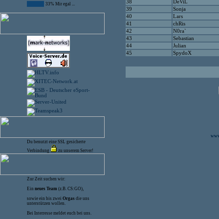
38
DeViL
33% Mir egal ...
39
Sonja
40
Lars
41
chRis
42
N0ra`
43
Sebastian
44
Julian
45
SpydoX
www.
Du benutzt eine SSL gesicherte
Verbindung
zu unserem Server!
Zur Zeit suchen wir:
Ein
neues Team
(z.B. CS:GO),
sowie ein bis zwei
Orgas
die uns
unterstützen wollen.
Bei Interresse meldet euch bei uns.