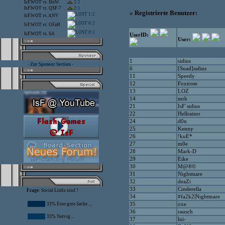
IsF.WOT
vs.
HoW
2:1
IsF.WOT
vs.
QSF-7
2:1
» Registrierte Benutzer:
1:2
IsF.WOT
vs.
ANV
0:2
IsF.WOT
vs.
OFaH
0:2
IsF.WOT
vs.
SA
UserID:
User:
1
sidius
- Zur Sponsor Section -
6
[Suad]sidius
11
Speedy
12
Foxtrote
13
LOZ
14
mrk
21
IsF`sidius
22
Hellraisor
24
d0n
25
Kenny
26
!kuE*
27
m0e
28
Mark-D
29
Eike
30
M@®©
31
Nightmare
32
deaZi
33
Cinderella
Frage:
Social Links sind ?
34
#fa2k2|Nightmare
33% Eine gute Sache ...
35
oxe
36
rausch
33% Nervig ...
37
lui-