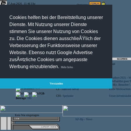
07.Aug.2026 , 15:46 Uhr
Optionen:
Cookies helfen bei der Bereitstellung unserer
Dienste. Mit Nutzung unserer Dienste
stimmen Sie unserer Nutzung von Cookies
zu. Die Cookies dienen ausschlieÃŸlich der
Verbesserung der Funktionsweise unserer
Website. Ebenso nutzt Google Advertise
zusÃ¤tzliche Cookies um angepasste
Registration
-
Suche
-
News Archiv
-
Artikel
Werbung einzublenden.
Mehr Infos
Besucher:
44433327
CS -
SniperWar Server
Goodbye 2025 – Wi
Gespielte Wars:
803
TF2 -
by Server-United.de
SofaDaddler goes T.
Verstanden
User online:
16
CS -
FunYard
40 Mio. Beuscher !..
Benutzer:
618
CS -
Mansion Server
Frohe Weihnachten!
GB-
CSS -
Spelunke
Unser Adventskalen
Beiträge:
285
Kein War eingetragen
IsF-Hp
News
>