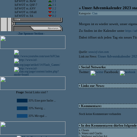
IsF.WOT
vs.
HoW
2:1
IsF.WOT
vs.
QSF-7
2:1
» Unser Adventskalender 2023 st
IsF.WOT
vs.
ANV
1:2
IsF.WOT
vs.
OFaH
0:2
Kategorie:
Clan
IsF.WOT
vs.
SA
0:2
Morgen ist es wieder soweit, unser eigene
Zu finden ist der Kalender unter
https://ad
- Zur Sponsor Section -
Dabei öffnet sich jeden Tag ein neues Tü
Quelle:
www.isf-clan.com
Unser Adventskalender 202
Link zur News:
• Social Networks:
Twitter:
Facebook:
• Links zur News:
Frage:
Social Links sind ?
33% Eine gute Sache ...
• Kommentare:
33% Nervig ...
Noch keine Kommentare vorhanden
33% Mir egal ...
• In den Kommentaren dürfen folgende I
a. Cheats
b. Warez und Cracks
c. Werbung jeglicher Art