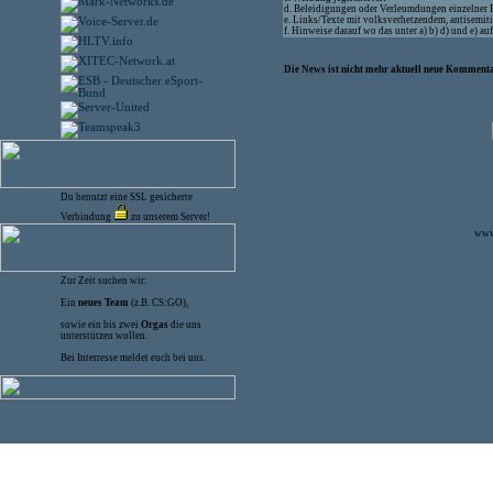
d. Beleidigungen oder Verleumdungen einzelner
e. Links/Texte mit volksverhetzendem, antisemit
f. Hinweise darauf wo das unter a) b) d) und e) a
Die News ist nicht mehr aktuell neue Kommenta
Du benutzt eine SSL gesicherte
Verbindung
zu unserem Server!
www.
Zur Zeit suchen wir:
Ein
neues Team
(z.B. CS:GO),
sowie ein bis zwei
Orgas
die uns
unterstützen wollen.
Bei Interresse meldet euch bei uns.