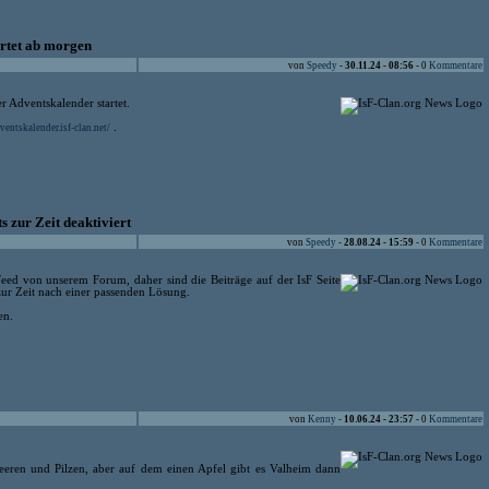
artet ab morgen
von
Speedy
-
30.11.24 - 08:56
- 0
Kommentare
r Adventskalender startet.
.
ventskalender.isf-clan.net/
 zur Zeit deaktiviert
von
Speedy
-
28.08.24 - 15:59
- 0
Kommentare
Feed von unserem Forum, daher sind die Beiträge auf der IsF Seite
zur Zeit nach einer passenden Lösung.
en.
von
Kenny
-
10.06.24 - 23:57
- 0
Kommentare
eeren und Pilzen, aber auf dem einen Apfel gibt es Valheim dann