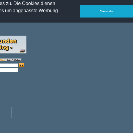
ies zu. Die Cookies dienen
IsF-Clan.com
-
HLTV.info
-
Voice-Server.de
-
Impressum
-
kies um angepasste Werbung
Verstanden