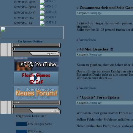
2:1
IsF.WOT
vs.
HoW
2:1
» Zusammenarbeit und Seite Game
IsF.WOT
vs.
QSF-7
1:2
IsF.WOT
vs.
ANV
Kategorie:
Homepage
0:2
IsF.WOT
vs.
OFaH
0:2
Es ist schon länger nichts mehr passier
IsF.WOT
vs.
SA
eingestellt.
Sollte sich bis 31.05 jemand finden der d
»
Weiterlesen
- Zur Sponsor Section -
» 40 Mio. Beuscher !!!
Kategorie:
Homepage
Kaum zu glauben, aber wir haben über 4
Das ist für uns ein riesen Erfolg den wir
Ein großes Danke geht an alle unsere Be
Wir haben auch das ei
.....
»
Weiterlesen
» *Update* Foren Update
Kategorie:
Homepage
Wir haben unser gemeinsames Forum auf d
Frage:
Social Links sind ?
Sollten Fehler oder Probleme auffallen tei
33% Eine gute Sache ...
Neben zahlreichen Performance Verbesser
33% Nervig ...