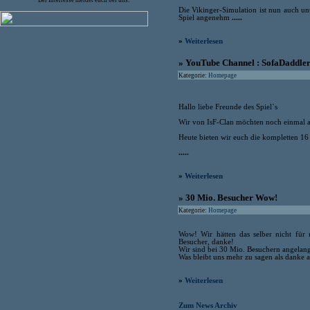
Bei Interresse meldet euch bei uns.
Die Vikinger-Simulation ist nun auch u
Spiel angenehm
.....
»
Weiterlesen
» YouTube Channel : SofaDaddler
Kategorie:
Homepage
Hallo liebe Freunde des Spiel`s
Wir von IsF-Clan möchten noch einmal a
Heute bieten wir euch die kompletten 16
.....
»
Weiterlesen
» 30 Mio. Besucher Wow!
Kategorie:
Homepage
Wow! Wir hätten das selber nicht für 
Besucher, danke!
Wir sind bei 30 Mio. Besuchern angelangt,
Was bleibt uns mehr zu sagen als danke 
»
Weiterlesen
Zum News Archiv