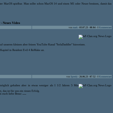
nter MacOS spielbar. Man sollte schon MacOS 14 und einen M1 oder Neuer besitzen, damit das
 - Neues Video
von
mark
-
03.07.23 - 08:04
- 0
Kommentare
uf unseren kleinen aber feinen YouTube Kanal "SofaDaddler" hinweisen.
 Kapitel in Resident Evil 4 ReMake an.
von
Speedy
-
26.06.23 - 07:52
- 0
Kommentare
möglich gehalten aber in etwas weniger als 1 1/2 Jahren 5 Mio
 das ist für uns ein riesen Erfolg.
an euch liebe Besuc
.....