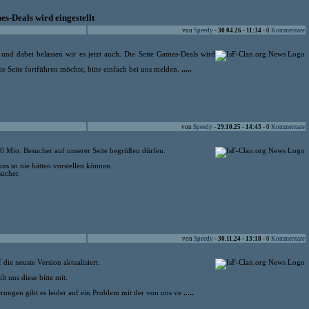
s-Deals wird eingestellt
von
Speedy
-
30.04.26 - 11:34
- 0
Kommentare
t und dabei belassen wir es jetzt auch. Die Seite Games-Deals wird
ie Seite fortführen möchte, bitte einfach bei uns melden.
.....
von
Speedy
-
29.10.25 - 14:43
- 0
Kommentare
0 Mio. Besucher auf unserer Seite begrüßen dürfen.
 uns so nie hätten vorstellen können.
sucher.
von
Speedy
-
30.11.24 - 13:18
- 0
Kommentare
ie neuste Version aktualisiert.
lt uns diese bitte mit.
ungen gibt es leider auf ein Problem mit der von uns ve
.....