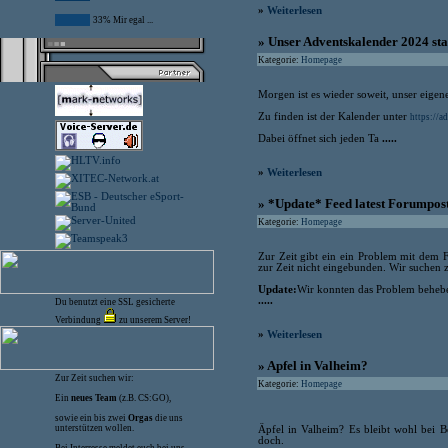
»
Weiterlesen
33% Mir egal ...
» Unser Adventskalender 2024 st
Kategorie:
Homepage
Morgen ist es wieder soweit, unser eigene
Zu finden ist der Kalender unter
https://ad
Dabei öffnet sich jeden Ta
.....
»
Weiterlesen
» *Update* Feed latest Forumposts
Kategorie:
Homepage
Zur Zeit gibt ein ein Problem mit dem 
zur Zeit nicht eingebunden. Wir suchen 
Update:
Wir konnten das Problem beheb
.....
Du benutzt eine SSL gesicherte
Verbindung
zu unserem Server!
»
Weiterlesen
» Apfel in Valheim?
Zur Zeit suchen wir:
Kategorie:
Homepage
Ein
neues Team
(z.B. CS:GO),
sowie ein bis zwei
Orgas
die uns
unterstützen wollen.
Äpfel in Valheim? Es bleibt wohl bei B
doch.