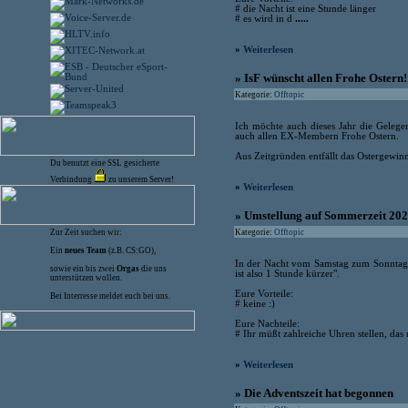
# die Nacht ist eine Stunde länger
# es wird in d
.....
»
Weiterlesen
» IsF wünscht allen Frohe Ostern!
Kategorie:
Offtopic
Ich möchte auch dieses Jahr die Geleg
auch allen EX-Membern Frohe Ostern.
Aus Zeitgründen entfällt das Ostergewinn
Du benutzt eine SSL gesicherte
Verbindung
zu unserem Server!
»
Weiterlesen
» Umstellung auf Sommerzeit 20
Zur Zeit suchen wir:
Kategorie:
Offtopic
Ein
neues Team
(z.B. CS:GO),
In der Nacht vom Samstag zum Sonntag w
sowie ein bis zwei
Orgas
die uns
ist also 1 Stunde kürzer".
unterstützen wollen.
Eure Vorteile:
Bei Interresse meldet euch bei uns.
# keine :)
Eure Nachteile:
# Ihr müßt zahlreiche Uhren stellen, das
»
Weiterlesen
» Die Adventszeit hat begonnen