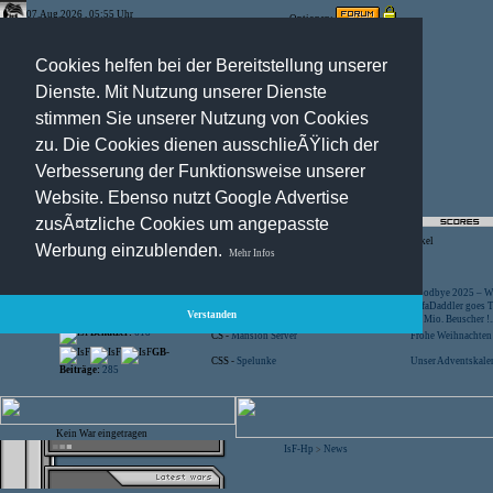
07.Aug.2026 , 05:55 Uhr
Optionen:
Cookies helfen bei der Bereitstellung unserer
Dienste. Mit Nutzung unserer Dienste
stimmen Sie unserer Nutzung von Cookies
zu. Die Cookies dienen ausschlieÃŸlich der
Verbesserung der Funktionsweise unserer
Website. Ebenso nutzt Google Advertise
zusÃ¤tzliche Cookies um angepasste
Registration
-
Suche
-
News Archiv
-
Artikel
Werbung einzublenden.
Mehr Infos
Besucher:
44429085
CS -
SniperWar Server
Goodbye 2025 – Wi
Gespielte Wars:
803
TF2 -
by Server-United.de
SofaDaddler goes T.
Verstanden
User online:
18
CS -
FunYard
40 Mio. Beuscher !..
Benutzer:
618
CS -
Mansion Server
Frohe Weihnachten!
GB-
CSS -
Spelunke
Unser Adventskalen
Beiträge:
285
Kein War eingetragen
IsF-Hp
News
>