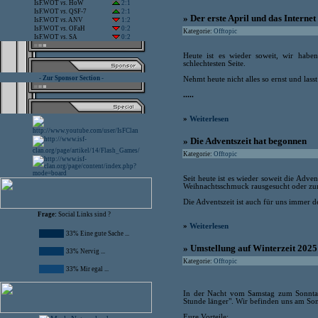
IsF.WOT
vs.
HoW
2:1
IsF.WOT
vs.
QSF-7
2:1
» Der erste April und das Internet
IsF.WOT
vs.
ANV
1:2
IsF.WOT
vs.
OFaH
0:2
Kategorie:
Offtopic
IsF.WOT
vs.
SA
0:2
Heute ist es wieder soweit, wir haben
schlechtesten Seite.
- Zur Sponsor Section -
Nehmt heute nicht alles so ernst und lasst
.....
»
Weiterlesen
» Die Adventszeit hat begonnen
Kategorie:
Offtopic
Seit heute ist es wieder soweit die Adve
Weihnachtsschmuck rausgesucht oder zum
Die Adventszeit ist auch für uns immer 
Frage:
Social Links sind ?
»
Weiterlesen
33% Eine gute Sache ...
» Umstellung auf Winterzeit 2025
33% Nervig ...
Kategorie:
Offtopic
33% Mir egal ...
In der Nacht vom Samstag zum Sonntag 
Stunde länger". Wir befinden uns am Son
Eure Vorteile: