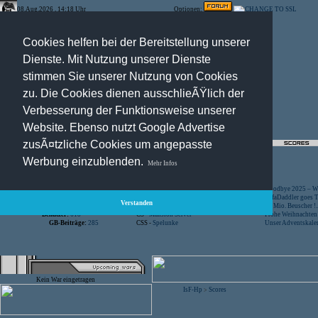
08.Aug.2026 , 14:18 Uhr
Optionen:
Cookies helfen bei der Bereitstellung unserer
Dienste. Mit Nutzung unserer Dienste
stimmen Sie unserer Nutzung von Cookies
zu. Die Cookies dienen ausschlieÃŸlich der
Verbesserung der Funktionsweise unserer
Website. Ebenso nutzt Google Advertise
zusÃ¤tzliche Cookies um angepasste
Registration
-
Suche
Werbung einzublenden.
Mehr Infos
Besucher:
44446225
CS -
SniperWar Server
Goodbye 2025 – Wi
Gespielte Wars:
803
TF2 -
by Server-United.de
SofaDaddler goes T.
Verstanden
User online:
13
CS -
FunYard
40 Mio. Beuscher !..
Benutzer:
618
CS -
Mansion Server
Frohe Weihnachten!
GB-Beiträge:
285
CSS -
Spelunke
Unser Adventskalen
Kein War eingetragen
IsF-Hp
Scores
>