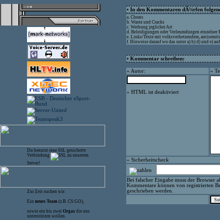
• In den Kommentaren dÃ¼rfen folgende
a. Cheats
b. Warez und Cracks
c. Werbung jeglicher Art
d. Beleidigungen oder Verleumdungen einzelner
e. Links/Texte mit volksverhetzendem, antisemit
f. Hinweise darauf wo das unter a) b) d) und e) 
• Kommentar schreiben:
» Autor:
» Te
» HTML ist deaktiviert
Du benutzt eine SSL gesicherte
Verbindung
zu unserem
» Sicherheitscheck
Server!
Bei falscher Eingabe muss der Browser ak
Kommentare können von registrierten Be
geschrieben werden.
Zur Zeit suchen wir:
Ein
neues Team
(z.B. CS:GO),
sowie ein bis zwei
Orgas
die uns
unterstützen wollen.