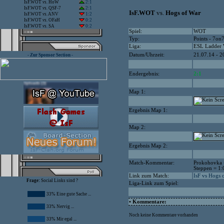
IsF.WOT
vs.
HoW
2:1
IsF.WOT
vs.
QSF-7
2:1
IsF.WOT
vs.
Hogs of War
IsF.WOT
vs.
ANV
1:2
IsF.WOT
vs.
OFaH
0:2
IsF.WOT
vs.
SA
0:2
Spiel:
WOT
Typ:
Points - 7on
Liga:
ESL Ladder
Datum/Uhrzeit:
21.07.14 - 2
- Zur Sponsor Section -
Endergebnis:
2:1
Map 1:
Ergebnis Map 1:
Map 2:
Ergebnis Map 2:
Match-Kommentar:
Prokohovka 
Steppen = 1:
Link zum Match:
IsF vs Hogs 
Frage:
Social Links sind ?
Liga-Link zum Spiel:
33% Eine gute Sache ...
• Kommentare:
33% Nervig ...
Noch keine Kommentare vorhanden
33% Mir egal ...