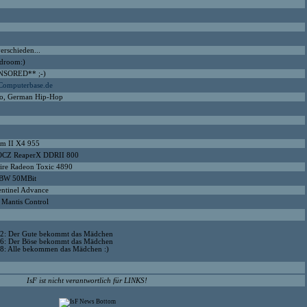
erschieden...
droom:)
NSORED** ;-)
omputerbase.de
o, German Hip-Hop
m II X4 955
CZ ReaperX DDRII 800
ire Radeon Toxic 4890
lBW 50MBit
ntinel Advance
 Mantis Control
2: Der Gute bekommt das Mädchen
6: Der Böse bekommt das Mädchen
8: Alle bekommen das Mädchen :)
IsF ist nicht verantwortlich für LINKS!