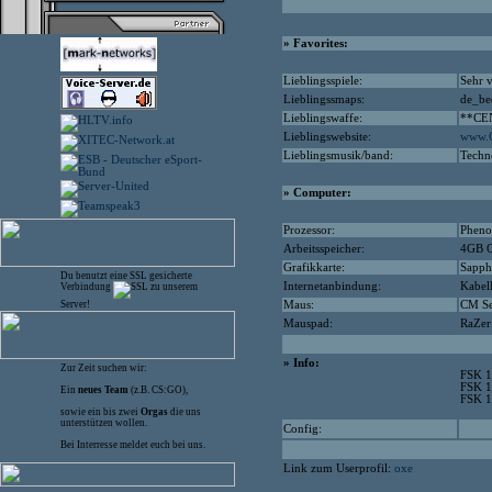
» Favorites:
Lieblingsspiele:
Sehr v
Lieblingssmaps:
de_be
Lieblingswaffe:
**CE
Lieblingswebsite:
www.C
Lieblingsmusik/band:
Techn
» Computer:
Prozessor:
Pheno
Arbeitsspeicher:
4GB O
Grafikkarte:
Sapph
Du benutzt eine SSL gesicherte
Internetanbindung:
Kabe
Verbindung
zu unserem
Server!
Maus:
CM Se
Mauspad:
RaZer
» Info:
Zur Zeit suchen wir:
FSK 1
FSK 1
Ein
neues Team
(z.B. CS:GO),
FSK 1
sowie ein bis zwei
Orgas
die uns
unterstützen wollen.
Config:
Bei Interresse meldet euch bei uns.
Link zum Userprofil:
oxe