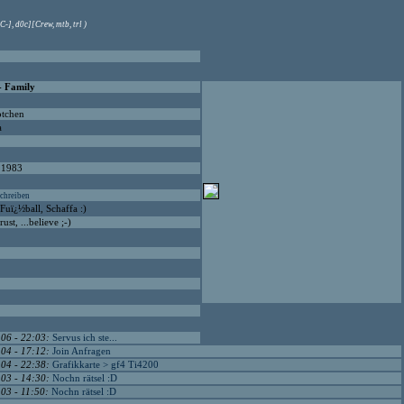
C-], d0c][Crew, mtb, trl )
[- Family
tchen
a
.1983
chreiben
 Fuï¿½ball, Schaffa :)
rust, ...believe ;-)
.06 - 22:03:
Servus ich ste...
.04 - 17:12:
Join Anfragen
.04 - 22:38:
Grafikkarte > gf4 Ti4200
.03 - 14:30:
Nochn rätsel :D
.03 - 11:50:
Nochn rätsel :D