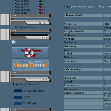
IsF.WOT
vs.
HoW
2:1
IsF.WOT
vs.
QSF-7
2:1
» oxe
( previous clans: [J.A.G.], -=]B|A[=-, [-H
IsF.WOT
vs.
ANV
1:2
IsF.WOT
vs.
OFaH
0:2
IsF.WOT
vs.
SA
0:2
» Personal Info:
Member of:
-]IsF
- Zur Sponsor Section -
Rank:
Editor
Aufgabenbereich:
Masko
Realname:
Sasch
Wohnort:
BaWü
Bundesland:
-
Geburtstag:
05.08
ICQ:
E-Mail:
Email s
Hobbies:
Party,
Kommentar:
Dont t
» Community:
Newsposts:
0
Artikel:
0
Frage:
Social Links sind ?
Kommentare:
92
Forumposts:
7
33% Eine gute Sache ...
Latest forumpost:
26.01
31.01
33% Nervig ...
14.01
33% Mir egal ...
09.08
06.08